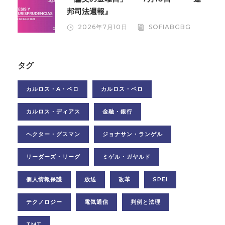
邦司法週報』
2026年7月10日
SOFIABGBG
タグ
カルロス・A・ベロ
カルロス・ベロ
カルロス・ディアス
金融・銀行
ヘクター・グスマン
ジョナサン・ランゲル
リーダーズ・リーグ
ミゲル・ガヤルド
個人情報保護
放送
改革
SPEI
テクノロジー
電気通信
判例と法理
TMT