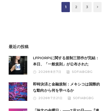
1
2
3
最近の投稿
LFPIORPIに関する規制三部作が完結：
本日、「一般規則」が公布された
2026年8月7日
SOFIABGBG
即時決済と金融規制：メキシコは国際的
な動向から何を学べるか
2026年7月21日
SOFIABGBG
「論文の金曜日」――7月10日――『連