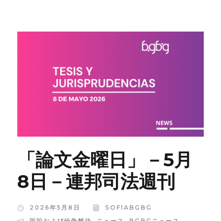
「論文金曜日」－5月
8日－連邦司法週刊
2026年5月8日
SOFIABGBG
訴訟および紛争解決
,
ニュース
,
BGBGニュース