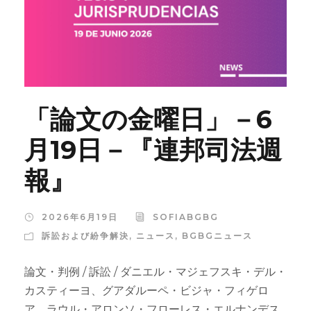
「論文の金曜日」－6
月19日－『連邦司法週
報』
2026年6月19日
SOFIABGBG
訴訟および紛争解決
,
ニュース
,
BGBGニュース
論文・判例 / 訴訟 / ダニエル・マジェフスキ・デル・
カスティーヨ、グアダルーペ・ビジャ・フィゲロ
ア、ラウル・アロンソ・フローレス・エルナンデス