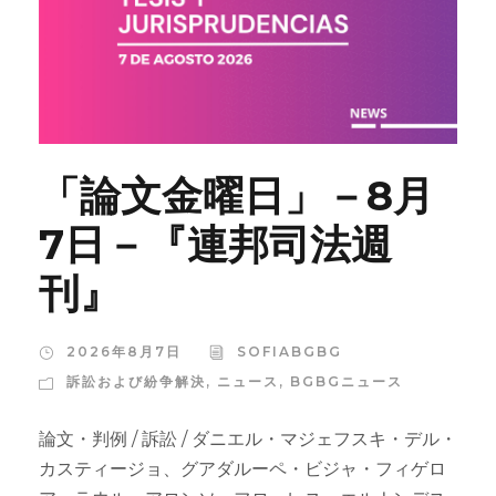
「論文金曜日」－8月
7日－『連邦司法週
刊』
2026年8月7日
SOFIABGBG
訴訟および紛争解決
,
ニュース
,
BGBGニュース
論文・判例 / 訴訟 / ダニエル・マジェフスキ・デル・
カスティージョ、グアダルーペ・ビジャ・フィゲロ