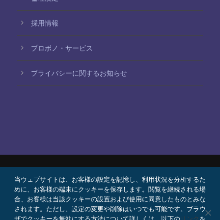
採用情報
プロボノ・サービス
プライバシーに関するお知らせ
当ウェブサイトは、お客様の設定を記憶し、利用状況を分析するた
© 2026 Bello, Gallardo, Bonequi y García,
めに、お客様の端末にクッキーを保存します。閲覧を継続される場
S.C.
合、お客様は当該クッキーの設置および使用に同意したものとみな
コンテンツは自動翻訳されています。言語によって
されます。ただし、設定の変更や削除はいつでも可能です。ブラウ
ザでクッキーを無効にする方法について詳しくは、以下の
リンク
を
正確さが異なる場合があります。