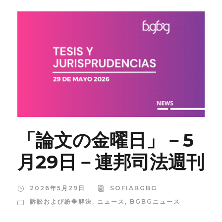
「論文の金曜日」－5
月29日－連邦司法週刊
2026年5月29日
SOFIABGBG
訴訟および紛争解決
,
ニュース
,
BGBGニュース