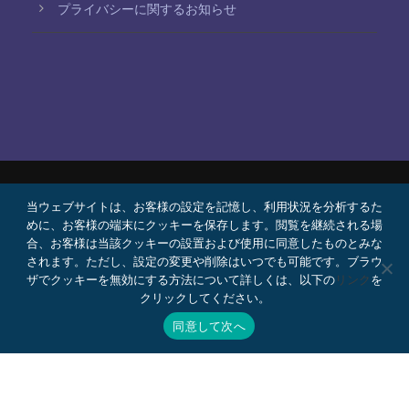
プライバシーに関するお知らせ
当ウェブサイトは、お客様の設定を記憶し、利用状況を分析するた
© 2026 Bello, Gallardo, Bonequi y García,
めに、お客様の端末にクッキーを保存します。閲覧を継続される場
S.C.
合、お客様は当該クッキーの設置および使用に同意したものとみな
コンテンツは自動翻訳されています。言語によって
されます。ただし、設定の変更や削除はいつでも可能です。ブラウ
ザでクッキーを無効にする方法について詳しくは、以下の
リンク
を
正確さが異なる場合があります。
クリックしてください。
プロボノ
採用情報
Webメール
同意して次へ