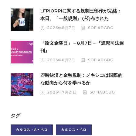
LFPIORPIに関する規制三部作が完結：
本日、「一般規則」が公布された
2026年8月7日
SOFIABGBG
「論文金曜日」－8月7日－『連邦司法週
刊』
2026年8月7日
SOFIABGBG
即時決済と金融規制：メキシコは国際的
な動向から何を学べるか
2026年7月21日
SOFIABGBG
タグ
カルロス・A・ベロ
カルロス・ベロ