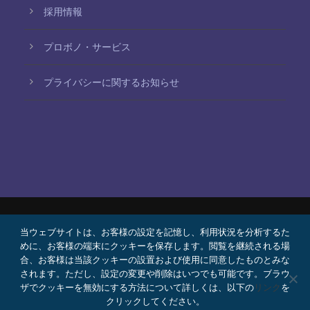
採用情報
プロボノ・サービス
プライバシーに関するお知らせ
当ウェブサイトは、お客様の設定を記憶し、利用状況を分析するた
© 2026 Bello, Gallardo, Bonequi y García,
めに、お客様の端末にクッキーを保存します。閲覧を継続される場
S.C.
合、お客様は当該クッキーの設置および使用に同意したものとみな
コンテンツは自動翻訳されています。言語によって
されます。ただし、設定の変更や削除はいつでも可能です。ブラウ
ザでクッキーを無効にする方法について詳しくは、以下の
リンク
を
正確さが異なる場合があります。
クリックしてください。
プロボノ
採用情報
Webメール