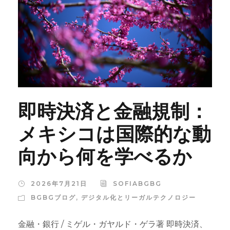
即時決済と金融規制：
メキシコは国際的な動
向から何を学べるか
2026年7月21日
SOFIABGBG
BGBGブログ
,
デジタル化とリーガルテクノロジー
金融・銀行 / ミゲル・ガヤルド・ゲラ著 即時決済、