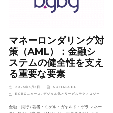
マネーロンダリング対
策（AML）：金融シ
ステムの健全性を支え
る重要な要素
2025年5月5日
SOFIABGBG
BGBGニュース
,
デジタル化とリーガルテクノロジー
金融・銀行 / 著者：ミゲル・ガヤルド・ゲラ マネー