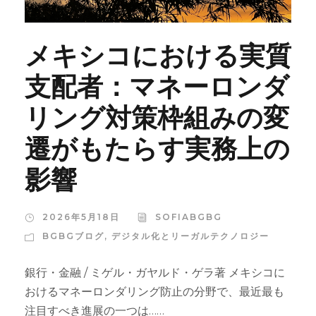
メキシコにおける実質
支配者：マネーロンダ
リング対策枠組みの変
遷がもたらす実務上の
影響
2026年5月18日
SOFIABGBG
BGBGブログ
,
デジタル化とリーガルテクノロジー
銀行・金融 / ミゲル・ガヤルド・ゲラ著 メキシコに
おけるマネーロンダリング防止の分野で、最近最も
注目すべき進展の一つは……