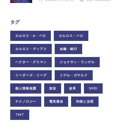
タグ
カルロス・A・ベロ
カルロス・ベロ
カルロス・ディアス
金融・銀行
ヘクター・グスマン
ジョナサン・ランゲル
リーダーズ・リーグ
ミゲル・ガヤルド
個人情報保護
放送
改革
SPEI
テクノロジー
電気通信
判例と法理
TMT