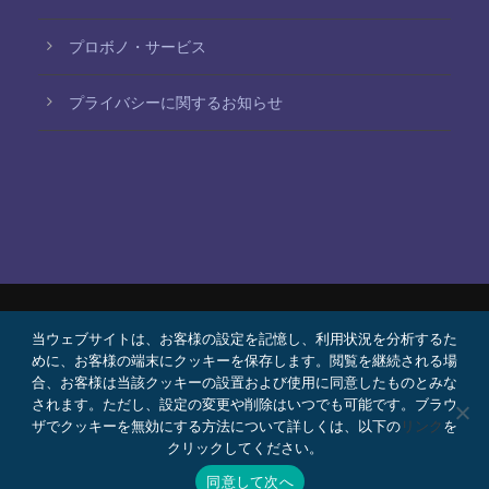
プロボノ・サービス
プライバシーに関するお知らせ
© 2026 Bello, Gallardo, Bonequi y García,
当ウェブサイトは、お客様の設定を記憶し、利用状況を分析するた
めに、お客様の端末にクッキーを保存します。閲覧を継続される場
S.C.
合、お客様は当該クッキーの設置および使用に同意したものとみな
コンテンツは自動翻訳されています。言語によって
されます。ただし、設定の変更や削除はいつでも可能です。ブラウ
ザでクッキーを無効にする方法について詳しくは、以下の
リンク
を
正確さが異なる場合があります。
クリックしてください。
プロボノ
採用情報
Webメール
同意して次へ