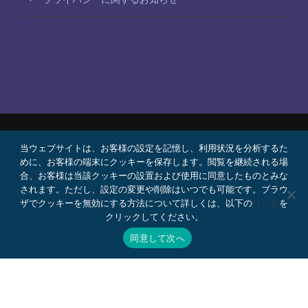
当ウェブサイトは、お客様の設定を記憶し、利用状況を分析するた
© 2026 Bello, Gallardo, Bonequi y García,
めに、お客様の端末にクッキーを保存します。閲覧を継続される場
S.C.
合、お客様は当該クッキーの設置および使用に同意したものとみな
コンテンツは自動翻訳されています。言語によって
されます。ただし、設定の変更や削除はいつでも可能です。ブラウ
ザでクッキーを無効にする方法について詳しくは、以下の
リンク
を
正確さが異なる場合があります。
クリックしてください。
プロボノ
採用情報
Webメール
同意して次へ