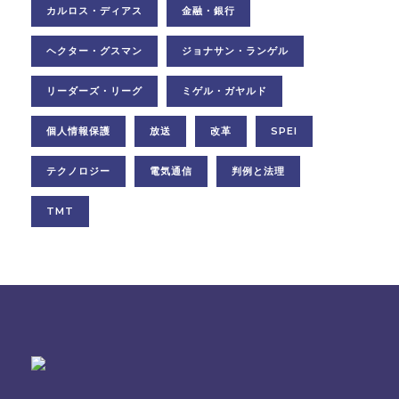
カルロス・ディアス
金融・銀行
ヘクター・グスマン
ジョナサン・ランゲル
リーダーズ・リーグ
ミゲル・ガヤルド
個人情報保護
放送
改革
SPEI
テクノロジー
電気通信
判例と法理
TMT