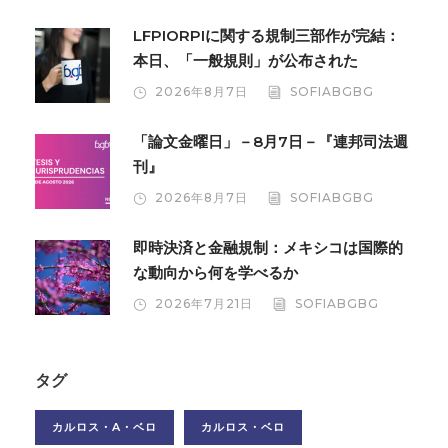
LFPIORPIに関する規制三部作が完結：
本日、「一般規則」が公布された
2026年8月7日
SOFIABGBG
「論文金曜日」－8月7日－『連邦司法週
刊』
2026年8月7日
SOFIABGBG
即時決済と金融規制：メキシコは国際的
な動向から何を学べるか
2026年7月21日
SOFIABGBG
タグ
カルロス・A・ベロ
カルロス・ベロ