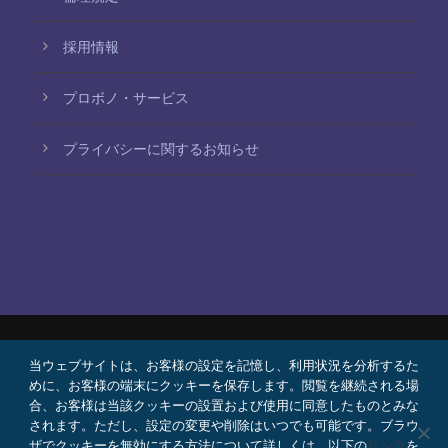
採用情報
プロボノ・サービス
プライバシーに関するお知らせ
当ウェブサイトは、お客様の設定を記憶し、利用状況を分析するた
© 2026 Bello, Gallardo, Bonequi y García,
めに、お客様の端末にクッキーを保存します。閲覧を継続される場
S.C.
合、お客様は当該クッキーの設置および使用に同意したものとみな
コンテンツは自動翻訳されています。言語によって
されます。ただし、設定の変更や削除はいつでも可能です。ブラウ
ザでクッキーを無効にする方法について詳しくは、以下の
リンク
を
正確さが異なる場合があります。