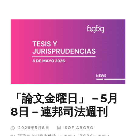
「論文金曜日」－5月
8日－連邦司法週刊
2026年5月8日
SOFIABGBG
訴訟および紛争解決
,
ニュース
,
BGBGニュース