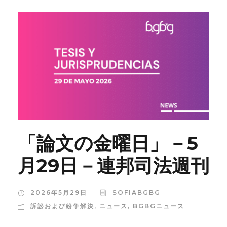
「論文の金曜日」－5
月29日－連邦司法週刊
2026年5月29日
SOFIABGBG
訴訟および紛争解決
,
ニュース
,
BGBGニュース