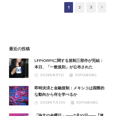
1
2
3
最近の投稿
LFPIORPIに関する規制三部作が完結：
本日、「一般規則」が公布された
2026年8月7日
SOFIABGBG
即時決済と金融規制：メキシコは国際的
な動向から何を学べるか
2026年7月21日
SOFIABGBG
「論文の金曜日」――7月10日――『連