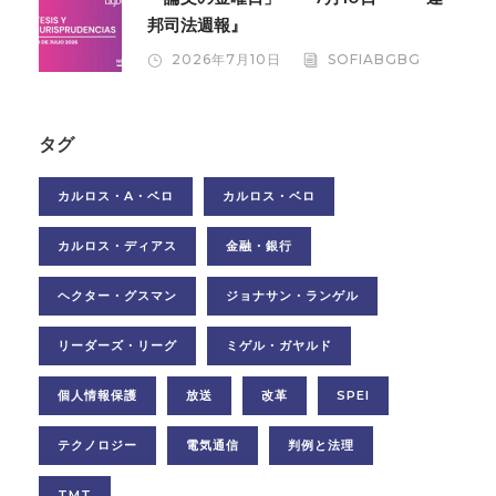
邦司法週報』
2026年7月10日
SOFIABGBG
タグ
カルロス・A・ベロ
カルロス・ベロ
カルロス・ディアス
金融・銀行
ヘクター・グスマン
ジョナサン・ランゲル
リーダーズ・リーグ
ミゲル・ガヤルド
個人情報保護
放送
改革
SPEI
テクノロジー
電気通信
判例と法理
TMT