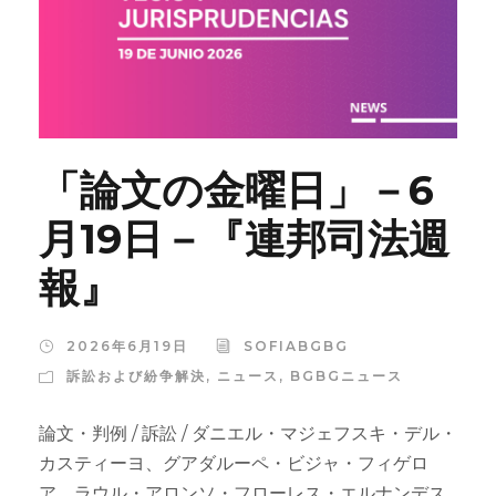
「論文の金曜日」－6
月19日－『連邦司法週
報』
2026年6月19日
SOFIABGBG
訴訟および紛争解決
,
ニュース
,
BGBGニュース
論文・判例 / 訴訟 / ダニエル・マジェフスキ・デル・
カスティーヨ、グアダルーペ・ビジャ・フィゲロ
ア、ラウル・アロンソ・フローレス・エルナンデス