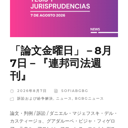
「論文金曜日」－8月
7日－『連邦司法週
刊』
2026年8月7日
SOFIABGBG
訴訟および紛争解決
,
ニュース
,
BGBGニュース
論文・判例 / 訴訟 / ダニエル・マジェフスキ・デル・
カスティージョ、グアダルーペ・ビジャ・フィゲロ