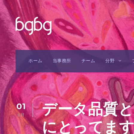
ホーム
当事務所
チーム
分野
データ品質と
01
6月
にとってます