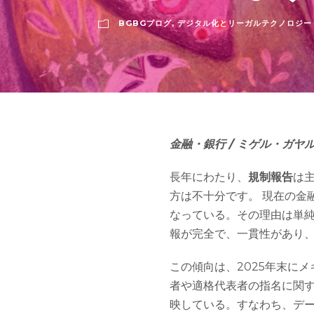
BGBGブログ
,
デジタル化とリーガルテクノロジー
金融・銀行 / ミゲル・ガヤ
長年にわたり、
規制報告
は
方は不十分です。 現在の金
なっている。その理由は単
報が完全で、一貫性があり
この傾向は、2025年末に
者や適格代表者の指名に関す
映している。すなわち、デ