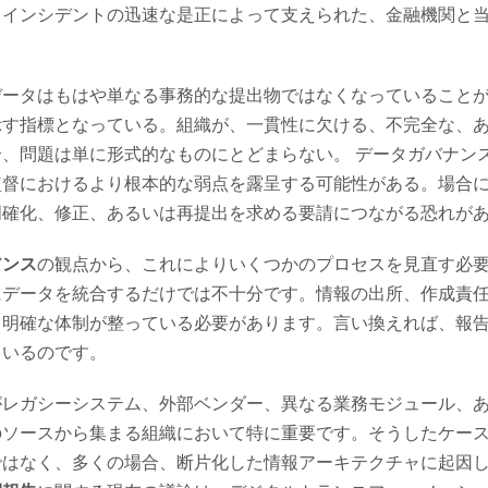
てインシデントの迅速な是正によって支えられた、金融機関と
データはもはや単なる事務的な提出物ではなくなっていること
示す指標となっている。組織が、一貫性に欠ける、不完全な、
、問題は単に形式的なものにとどまらない。 データガバナン
監督におけるより根本的な弱点を露呈する可能性がある。場合
明確化、修正、あるいは再提出を求める要請につながる恐れが
アンス
の観点から、これによりいくつかのプロセスを見直す必要
にデータを統合するだけでは不十分です。情報の出所、作成責
、明確な体制が整っている必要があります。言い換えれば、報
ているのです。
がレガシーシステム、外部ベンダー、異なる業務モジュール、
のソースから集まる組織において特に重要です。そうしたケー
はなく、多くの場合、断片化した情報アーキテクチャに起因し