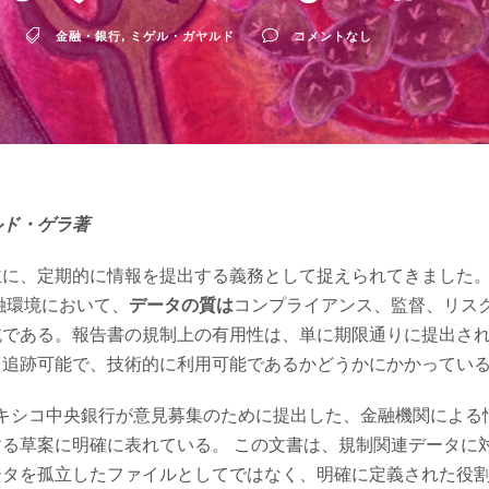
金融・銀行
,
ミゲル・ガヤルド
コメントなし
ルド・ゲラ著
主に、定期的に情報を提出する義務として捉えられてきました
融環境において、
データの質は
コンプライアンス、監督、リス
純である。報告書の規制上の有用性は、単に期限通りに提出さ
、追跡可能で、技術的に利用可能であるかどうかにかかってい
メキシコ中央銀行が意見募集のために提出した、金融機関による
る草案に明確に表れている。 この文書は、規制関連データに
ータを孤立したファイルとしてではなく、明確に定義された役