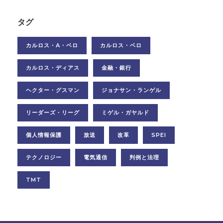
タグ
カルロス・A・ベロ
カルロス・ベロ
カルロス・ディアス
金融・銀行
ヘクター・グスマン
ジョナサン・ランゲル
リーダーズ・リーグ
ミゲル・ガヤルド
個人情報保護
放送
改革
SPEI
テクノロジー
電気通信
判例と法理
TMT