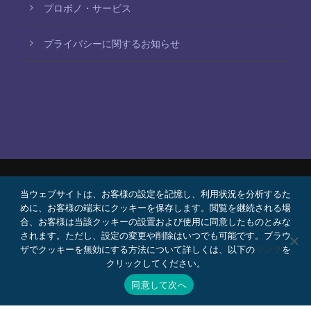
プロボノ・サービス
プライバシーに関するお知らせ
当ウェブサイトは、お客様の設定を記憶し、利用状況を分析するた
© 2026 Bello, Gallardo, Bonequi y García,
めに、お客様の端末にクッキーを保存します。閲覧を継続される場
S.C.
合、お客様は当該クッキーの設置および使用に同意したものとみな
コンテンツは自動翻訳されています。言語によって
されます。ただし、設定の変更や削除はいつでも可能です。ブラウ
ザでクッキーを無効にする方法について詳しくは、以下の
リンク
を
正確さが異なる場合があります。
クリックしてください。
プロボノ
採用情報
Webメール
同意して次へ