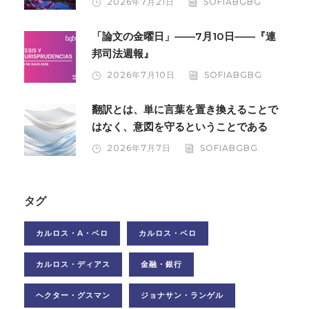
2026年7月21日
SOFIABGBG
「論文の金曜日」――7月10日――『連
邦司法週報』
2026年7月10日
SOFIABGBG
翻訳とは、単に言葉を置き換えることで
はなく、意図を守るということである
2026年7月7日
SOFIABGBG
タグ
カルロス・A・ベロ
カルロス・ベロ
カルロス・ディアス
金融・銀行
ヘクター・グスマン
ジョナサン・ランゲル