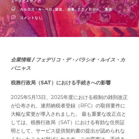
ュースとメディア
カルロス・A・ベロ
,
放送
、
改革
,
テクノロジー
、
通信
コメントなし
企業情報 / フェデリコ・デ・パラシオ・ルイス・カ
バニャス
税務行政局（SAT）における手続きへの影響
2025年5月13日、2025年度における税制の雑則改正
が公布され、連邦納税者登録（RFC）の取得要件に
大幅な変更が導入されました。 最も重要な改正点と
しては、税務行政局（SAT）における有効な住所証
明として、サービス提供契約書の提出が認められな