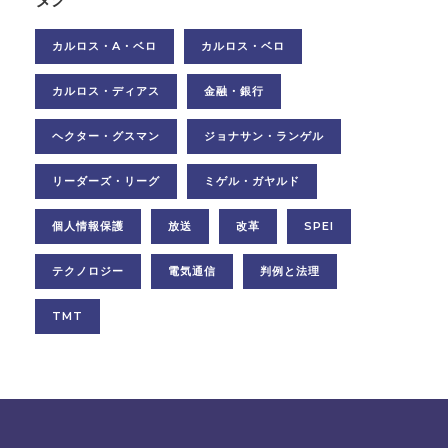
カルロス・A・ベロ
カルロス・ベロ
カルロス・ディアス
金融・銀行
ヘクター・グスマン
ジョナサン・ランゲル
リーダーズ・リーグ
ミゲル・ガヤルド
個人情報保護
放送
改革
SPEI
テクノロジー
電気通信
判例と法理
TMT