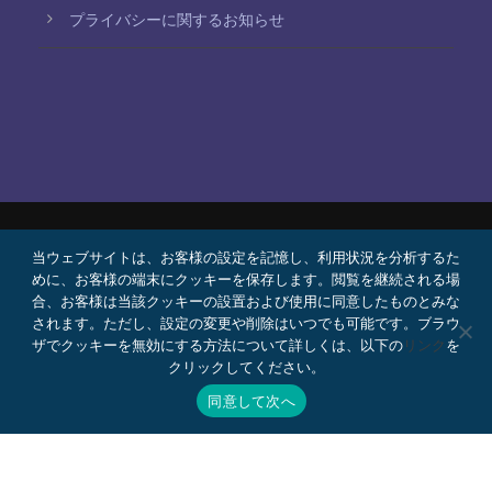
プライバシーに関するお知らせ
当ウェブサイトは、お客様の設定を記憶し、利用状況を分析するた
© 2026 Bello, Gallardo, Bonequi y García,
めに、お客様の端末にクッキーを保存します。閲覧を継続される場
S.C.
合、お客様は当該クッキーの設置および使用に同意したものとみな
コンテンツは自動翻訳されています。言語によって
されます。ただし、設定の変更や削除はいつでも可能です。ブラウ
ザでクッキーを無効にする方法について詳しくは、以下の
リンク
を
正確さが異なる場合があります。
クリックしてください。
プロボノ
採用情報
Webメール
同意して次へ