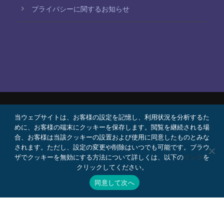
プライバシーに関するお知らせ
当ウェブサイトは、お客様の設定を記憶し、利用状況を分析するた
© 2026 Bello, Gallardo, Bonequi y García,
めに、お客様の端末にクッキーを保存します。閲覧を継続される場
S.C.
合、お客様は当該クッキーの設置および使用に同意したものとみな
コンテンツは自動翻訳されています。言語によって
されます。ただし、設定の変更や削除はいつでも可能です。ブラウ
ザでクッキーを無効にする方法について詳しくは、以下の
リンク
を
正確さが異なる場合があります。
クリックしてください。
プロボノ
採用情報
Webメール
同意して次へ