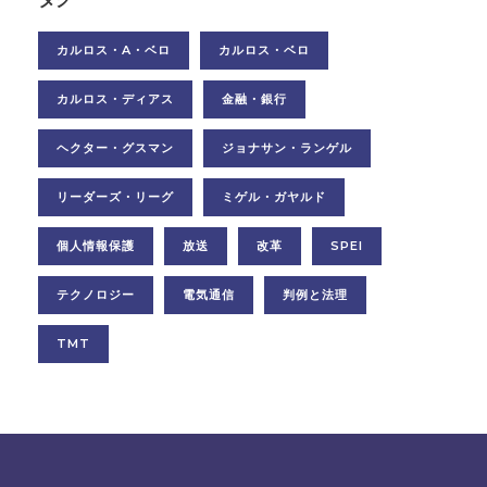
カルロス・A・ベロ
カルロス・ベロ
カルロス・ディアス
金融・銀行
ヘクター・グスマン
ジョナサン・ランゲル
リーダーズ・リーグ
ミゲル・ガヤルド
個人情報保護
放送
改革
SPEI
テクノロジー
電気通信
判例と法理
TMT