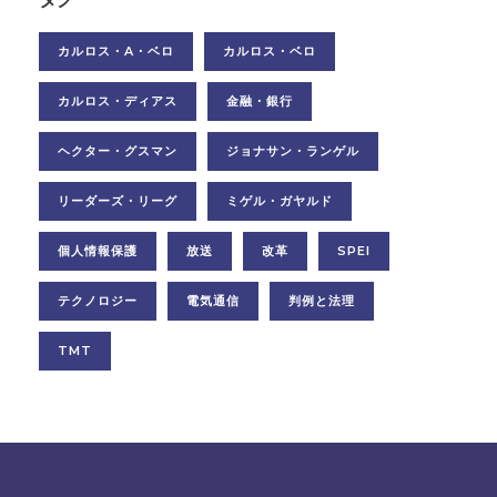
カルロス・A・ベロ
カルロス・ベロ
カルロス・ディアス
金融・銀行
ヘクター・グスマン
ジョナサン・ランゲル
リーダーズ・リーグ
ミゲル・ガヤルド
個人情報保護
放送
改革
SPEI
テクノロジー
電気通信
判例と法理
TMT