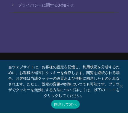
プライバシーに関するお知らせ
当ウェブサイトは、お客様の設定を記憶し、利用状況を分析するた
© 2026 Bello, Gallardo, Bonequi y García,
めに、お客様の端末にクッキーを保存します。閲覧を継続される場
S.C.
合、お客様は当該クッキーの設置および使用に同意したものとみな
コンテンツは自動翻訳されています。言語によって
されます。ただし、設定の変更や削除はいつでも可能です。ブラウ
ザでクッキーを無効にする方法について詳しくは、以下の
リンク
を
正確さが異なる場合があります。
クリックしてください。
プロボノ
採用情報
Webメール
同意して次へ