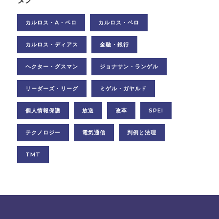
カルロス・A・ベロ
カルロス・ベロ
カルロス・ディアス
金融・銀行
ヘクター・グスマン
ジョナサン・ランゲル
リーダーズ・リーグ
ミゲル・ガヤルド
個人情報保護
放送
改革
SPEI
テクノロジー
電気通信
判例と法理
TMT