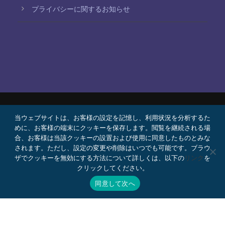
プライバシーに関するお知らせ
当ウェブサイトは、お客様の設定を記憶し、利用状況を分析するた
© 2026 Bello, Gallardo, Bonequi y García,
めに、お客様の端末にクッキーを保存します。閲覧を継続される場
S.C.
合、お客様は当該クッキーの設置および使用に同意したものとみな
コンテンツは自動翻訳されています。言語によって
されます。ただし、設定の変更や削除はいつでも可能です。ブラウ
ザでクッキーを無効にする方法について詳しくは、以下の
リンク
を
正確さが異なる場合があります。
クリックしてください。
プロボノ
採用情報
Webメール
同意して次へ