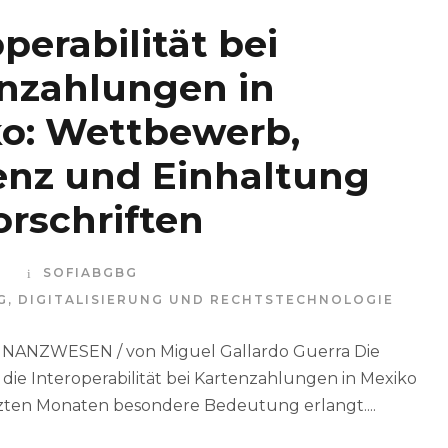
perabilität bei
nzahlungen in
o: Wettbewerb,
ienz und Einhaltung
orschriften
6
SOFIABGBG
G
,
DIGITALISIERUNG UND RECHTSTECHNOLOGIE
NANZWESEN / von Miguel Gallardo Guerra Die
die Interoperabilität bei Kartenzahlungen in Mexiko
tzten Monaten besondere Bedeutung erlangt....