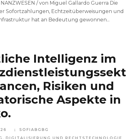
NANZWESEN / von Miguel Gallardo Guerra Die
ber Sofortzahlungen, Echtzeitüberweisungen und
nfrastruktur hat an Bedeutung gewonnen...
liche Intelligenz im
zdienstleistungssekt
hancen, Risiken und
atorische Aspekte in
o.
026
SOFIABGBG
G
,
DIGITALISIERUNG UND RECHTSTECHNOLOGIE