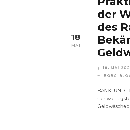
Prakt
der W
des R
18
Bekä
MAI
Geldw
18. MAI 20
BGBG-BLO
BANK- UND FI
der wichtigst
Geldwäschepräv