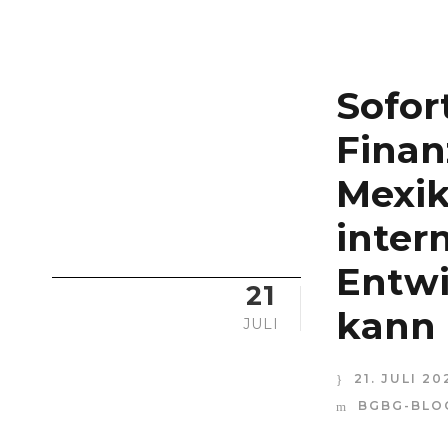
Sofor
Finan
Mexik
inter
Entwi
21
kann
JULI
21. JULI 20
BGBG-BLO