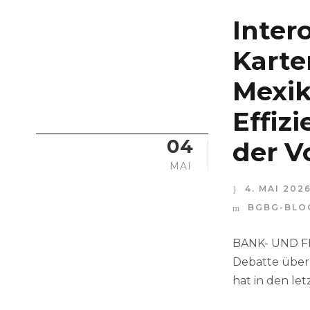
Intero
Karte
Mexik
Effiz
04
der V
MAI
4. MAI 202
BGBG-BLO
BANK- UND FI
Debatte über 
hat in den le