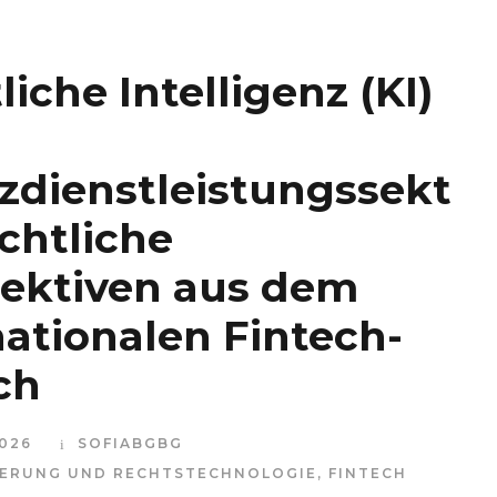
iche Intelligenz (KI)
zdienstleistungssekt
echtliche
ektiven aus dem
nationalen Fintech-
ch
2026
SOFIABGBG
SIERUNG UND RECHTSTECHNOLOGIE
,
FINTECH