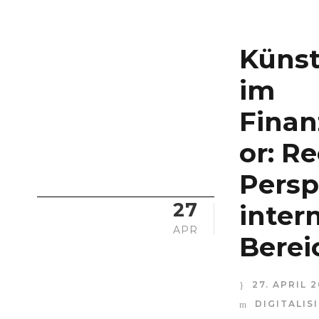
Künstl
im
Finan
or: R
Persp
27
inter
APR
Berei
27. APRIL 
DIGITALI