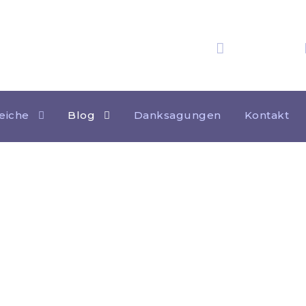
25 Jahre
Erfahrung
eiche
Blog
Danksagungen
Kontakt
Kategorie
DIGITALISIERUNG UND RECHTSTECHNOLOGIE