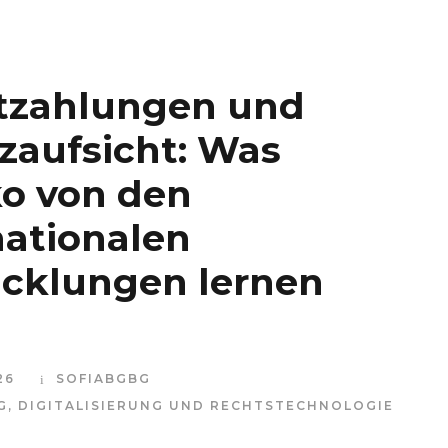
tzahlungen und
zaufsicht: Was
o von den
nationalen
cklungen lernen
26
SOFIABGBG
G
,
DIGITALISIERUNG UND RECHTSTECHNOLOGIE