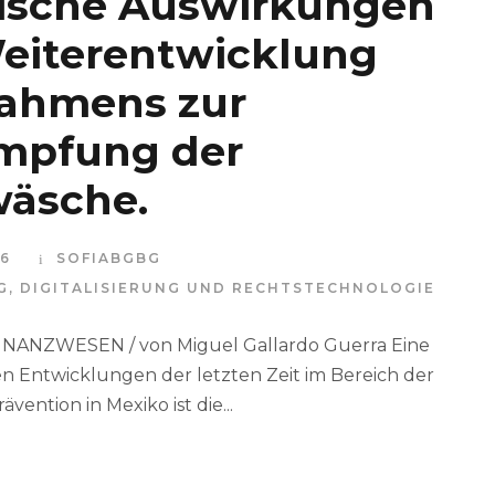
ische Auswirkungen
eiterentwicklung
ahmens zur
mpfung der
äsche.
26
SOFIABGBG
G
,
DIGITALISIERUNG UND RECHTSTECHNOLOGIE
NANZWESEN / von Miguel Gallardo Guerra Eine
en Entwicklungen der letzten Zeit im Bereich der
ention in Mexiko ist die...