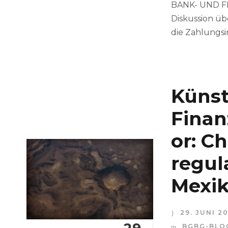
BANK- UND FI
Diskussion ü
die Zahlungsi
Künst
Finan
or: C
regul
Mexik
29. JUNI 2
BGBG-BLO