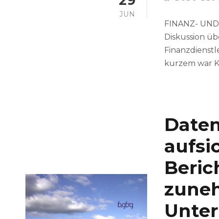
29
JUN
FINANZ- UND 
Diskussion üb
Finanzdienstl
kurzem war KI.
Daten
aufsi
Beric
zuneh
Unte