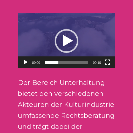
R
e
p
r
o
d
00:00
00:10
u
c
t
Der Bereich Unterhaltung
o
bietet den verschiedenen
r
Akteuren der Kulturindustrie
d
e
umfassende Rechtsberatung
v
und trägt dabei der
í