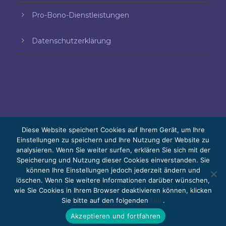
Pro-Bono-Dienstleistungen
Datenschutzerklärung
Diese Website speichert Cookies auf Ihrem Gerät, um Ihre
Einstellungen zu speichern und Ihre Nutzung der Website zu
analysieren. Wenn Sie weiter surfen, erklären Sie sich mit der
© 2026 Bello, Gallardo, Bonequi y García,
Speicherung und Nutzung dieser Cookies einverstanden. Sie
S.C.
können Ihre Einstellungen jedoch jederzeit ändern und
Der Inhalt wurde automatisch übersetzt. Die
löschen. Wenn Sie weitere Informationen darüber wünschen,
wie Sie Cookies in Ihrem Browser deaktivieren können, klicken
Genauigkeit kann je nach Sprache variieren.
Sie bitte auf den folgenden
Link
.
Pro-bono
Arbeiten Sie mit uns
Webmail
Akzeptieren und fortfahren