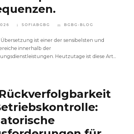
equenzen.
2026
SOFIABGBG
BGBG-BLOG
e Übersetzung ist einer der sensibelsten und
ereiche innerhalb der
ngsdienstleistungen. Heutzutage ist diese Art...
 Rückverfolgbarkeit
etriebskontrolle:
atorische
sforderungen für