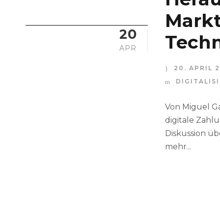
Markt
20
Techn
APR
20. APRIL 
DIGITALI
Von Miguel G
digitale Zahl
Diskussion ü
mehr...