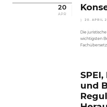
Kons
20
APR
20. APRIL 
Die juristisch
wichtigsten B
Fachübersetzu
SPEI,
und B
Regul
Herau