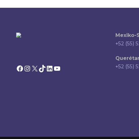
Mexiko-S
+52 (55) 
Querétar
Facebook
Instagram
X
TikTok
LinkedIn
YouTube
+52 (55) 