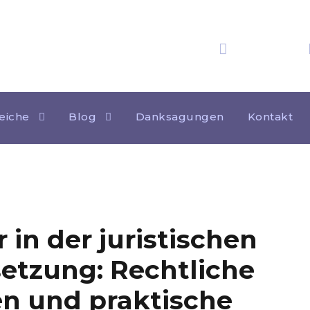
25 Jahre
Erfahrung
Tag
20. APRIL 2026
eiche
Blog
Danksagungen
Kontakt
 in der juristischen
etzung: Rechtliche
en und praktische