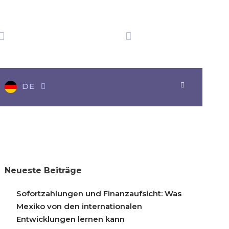
Wir haben
Zeit in Mexiko
Über 20 Auszeichnungen
11:07:27
DE
Neueste Beiträge
Sofortzahlungen und Finanzaufsicht: Was
Mexiko von den internationalen
Entwicklungen lernen kann