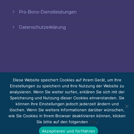
Pro-Bono-Dienstleistungen
Datenschutzerklärung
Diese Website speichert Cookies auf Ihrem Gerät, um Ihre
Einstellungen zu speichern und Ihre Nutzung der Website zu
analysieren. Wenn Sie weiter surfen, erklären Sie sich mit der
© 2026 Bello, Gallardo, Bonequi y García,
Speicherung und Nutzung dieser Cookies einverstanden. Sie
S.C.
können Ihre Einstellungen jedoch jederzeit ändern und
Der Inhalt wurde automatisch übersetzt. Die
löschen. Wenn Sie weitere Informationen darüber wünschen,
wie Sie Cookies in Ihrem Browser deaktivieren können, klicken
Genauigkeit kann je nach Sprache variieren.
Sie bitte auf den folgenden
Link
.
Pro-bono
Arbeiten Sie mit uns
Webmail
Akzeptieren und fortfahren