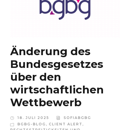
Änderung des
Bundesgesetzes
über den
wirtschaftlichen
Wettbewerb
18. JULI 2025
SOFIABGBG
BGBG-BLOG
,
CLIENT ALERT
,
RECHTSSTREITIGKEITEN UND