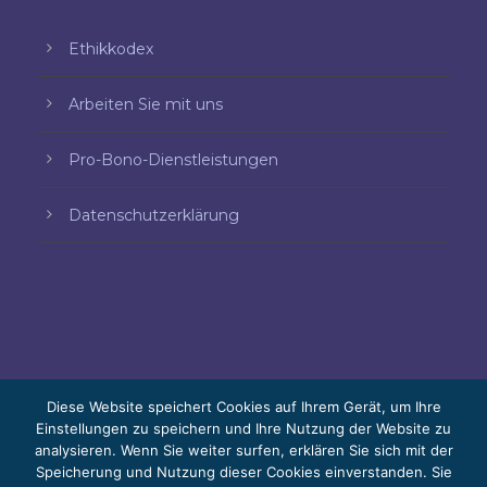
Ethikkodex
Arbeiten Sie mit uns
Pro-Bono-Dienstleistungen
Datenschutzerklärung
Diese Website speichert Cookies auf Ihrem Gerät, um Ihre
Einstellungen zu speichern und Ihre Nutzung der Website zu
analysieren. Wenn Sie weiter surfen, erklären Sie sich mit der
© 2026 Bello, Gallardo, Bonequi y García,
Speicherung und Nutzung dieser Cookies einverstanden. Sie
S.C.