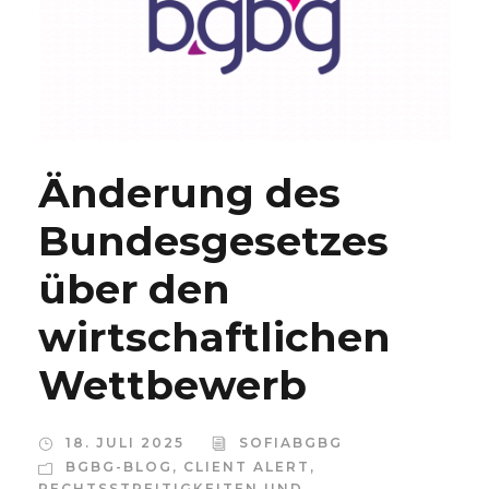
Änderung des
Bundesgesetzes
über den
wirtschaftlichen
Wettbewerb
18. JULI 2025
SOFIABGBG
BGBG-BLOG
,
CLIENT ALERT
,
RECHTSSTREITIGKEITEN UND