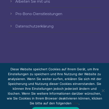
Arbeiten Sie mit uns
Pro-Bono-Dienstleistungen
Datenschutzerklärung
Diese Website speichert Cookies auf Ihrem Gerät, um Ihre
Einstellungen zu speichern und Ihre Nutzung der Website zu
© 2026 Bello, Gallardo, Bonequi y García,
analysieren. Wenn Sie weiter surfen, erklären Sie sich mit der
Speicherung und Nutzung dieser Cookies einverstanden. Sie
S.C.
können Ihre Einstellungen jedoch jederzeit ändern und
Der Inhalt wurde automatisch übersetzt. Die
löschen. Wenn Sie weitere Informationen darüber wünschen,
wie Sie Cookies in Ihrem Browser deaktivieren können, klicken
Genauigkeit kann je nach Sprache variieren.
Sie bitte auf den folgenden
Link
.
Pro-bono
Arbeiten Sie mit uns
Webmail