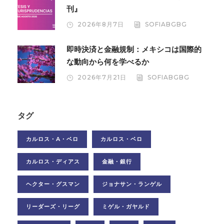
刊』
2026年8月7日
SOFIABGBG
即時決済と金融規制：メキシコは国際的
な動向から何を学べるか
2026年7月21日
SOFIABGBG
タグ
カルロス・A・ベロ
カルロス・ベロ
カルロス・ディアス
金融・銀行
ヘクター・グスマン
ジョナサン・ランゲル
リーダーズ・リーグ
ミゲル・ガヤルド