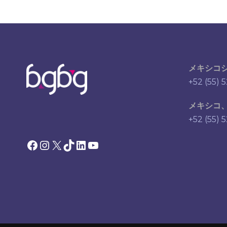
メキシコ
+52 (55) 
メキシコ
+52 (55) 
Facebook
Instagram
X
TikTok
LinkedIn
YouTube