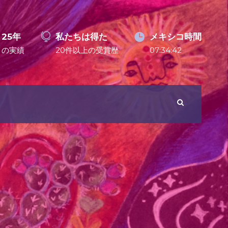
25年
私たちは得た
メキシコ時間
の実績
20件以上の受賞歴
07:34:43