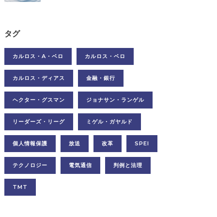
タグ
カルロス・A・ベロ
カルロス・ベロ
カルロス・ディアス
金融・銀行
ヘクター・グスマン
ジョナサン・ランゲル
リーダーズ・リーグ
ミゲル・ガヤルド
個人情報保護
放送
改革
SPEI
テクノロジー
電気通信
判例と法理
TMT