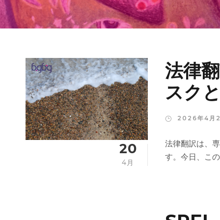
法律
スク
2026年4月
法律翻訳は、専
20
す。今日、この種
4月