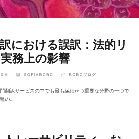
翻訳における誤訳：法的リ
と実務上の影響
20日
SOFIABGBG
BGBGブログ
門翻訳サービスの中でも最も繊細かつ重要な分野の一つで
の...