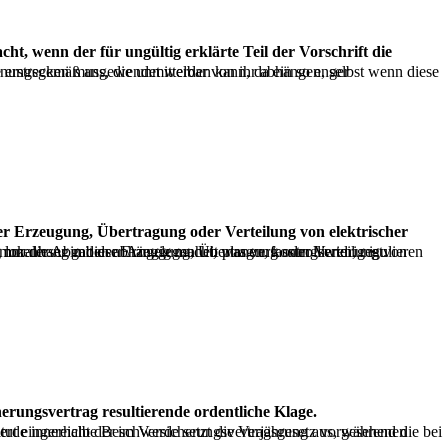
rgie vorsieht, in eine Zuständigkeit des Bundes ein, da es Tätigkeiten, die zum nationalen Stromnetz gehören, von der Zahlung lokaler Abgaben abhängig macht, was verfassungswidrig ist.
herungsvertrag resultierende ordentliche Klage.