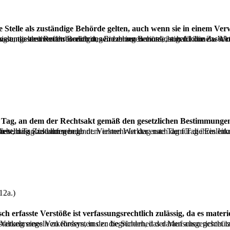
uferlegt, und zwar in Ausübung öffentlicher Befugnisse, die den Rechtsbereich des Einzelnen beeinträchtigen können. Wenn er daher zur Erfüllung der Entscheidung gegenüber einer Person verbindliche Handlungen vornehmen oder
m Tag, an dem der Rechtsakt gemäß den gesetzlichen Bestimmunge
ens genau der Tag, an dem die Zustellung rechtswirksam erfolgte, da dies der Tag nach dem Tag ist, an dem die Zustellung wirksam wurde.
12a.)
erfasste Verstöße ist verfassungsrechtlich zulässig, da es materiel
verfassungsrechtlichen Pflicht zur Gewährleistung der Verkehrssicherheit nachzukommen und eine Kultur der Einhaltung der Verkehrsregeln zu förder