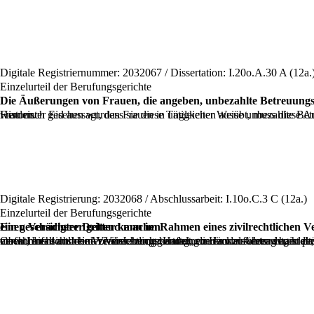
Digitale Registriernummer: 2032067 / Dissertation: I.20o.A.30 A (12a.
Einzelurteil der Berufungsgerichte
Die Äußerungen von Frauen, die angeben, unbezahlte Betreuungsar
Historisch gesehen wurden Frauen in ungleicher Weise unbezahlte Betreuungsaufgaben im Haushalt auferlegt, die oft nicht dokumentiert werden und daher vor Gericht nur schwer nachzuweisen sind. Wenn eine Frau unter Eid aussagt, dass sie diese Tätigkeiten ausübt, muss diese Aussage daher unter Berücksichtigung der Geschlechterperspektive gewürdigt werden, ohne dass von ihr übermäßige Nachweise verlangt werden.
Digitale Registrierung: 2032068 / Abschlussarbeit: I.10o.C.3 C (12a.)
Einzelurteil der Berufungsgerichte
Ein geschädigter Dritter kann im Rahmen eines zivilrechtlichen Verfahrens Schadensersatz oder Entschädigung aufgrund der durch einen Versicherungsvertrag gedeckten Haftung direkt gegen einen Versicherer geltend machen.
Obwohl es sich bei der Versicherung um einen Handelsvertrag handelt, entsteht die Verpflichtung, wenn eine geschädigte Person direkt beim Versicherer eine Entschädigung aus der zivilrechtlichen Haftung geltend macht, nicht aus dem Versicherungsvertrag, sondern aus dem durch den Schadensfall – beispielsweise einen Verkehrsunfall – verursachten Schaden. Wenn also aus der Klage hervorgeht, dass der Anspruch auf einen Unfall und eine zivilrechtliche Haftung zurückzuführen ist, ist das mündliche Handelsverfahren nicht anwendbar, sodass der Richter die Klage von Anfang an abweisen kann, da es sich 