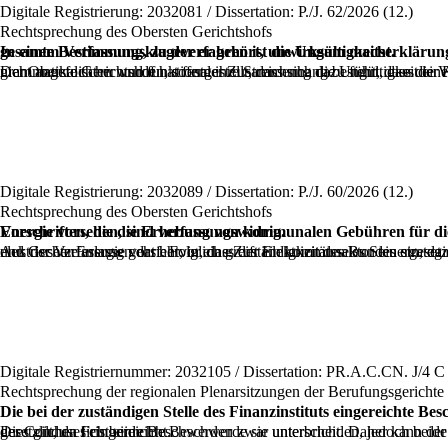
Digitale Registrierung: 2032081 / Dissertation: P./J. 62/2026 (12.)
Rechtsprechung des Obersten Gerichtshofs
In einem Verfassungsklageverfahren ist die Ungültigkeitserklärung mit weitreichender Wirkung für allgemeine Vorschriften angebracht, wenn der für ungültig erklärte Teil der Vorschrift die gesamte Bestimmung, zu der er gehört, unwirksam macht.
Der Oberste Gerichtshof hat festgestellt, dass sich die Ungültigkeit einer allgemeinen Vorschrift auch auf diejenigen Vorschriften oder Textteile erstrecken muss, die unmittelbar von ihr abhängen, selbst wenn diese nicht angefochten wurden, sofern ihre Streichung dazu führt, dass der Rest der Vorschrift sinnlos wird
Digitale Registrierung: 2032089 / Dissertation: P./J. 60/2026 (12.)
Rechtsprechung des Obersten Gerichtshofs
Vorschriften, die die Erhebung von kommunalen Gebühren für die Erteilung von Betriebsgenehmigungen im Zusammenhang mit der Erzeugung, Übertragung oder Verteilung von elektrischer Energie vorsehen, sind verfassungswidrig.
Aus der Verfassung geht hervor, dass der Elektrizitätssektor ein strategischer Bereich ist, der ausschließlich dem Bund vorbehalten ist, weshalb nur dieser in dieser Angelegenheit planen, kontrollieren, reguliere
Digitale Registriernummer: 2032105 / Dissertation: PR.A.C.CN. J/4 C 
Rechtsprechung der regionalen Plenarsitzungen der Berufungsgerichte
Die bei der zuständigen Stelle des Finanzinstituts eingereichte Be
Dies gilt, da sich beide Beschwerden zwar unterscheiden, jedoch beide Auswirkungen auf die Beschwerdefrist haben: Die bei dem Finanzinstitut eingereichte Beschwerde setzt die Verjährung aus, während die bei der Condusef eingereichte Beschwerde sie unterbricht. Daher kann der Verbraucher einen dieser beiden Wege wählen, sofern er seine Beschwerde innerhalb der im Versicherungsvertragsgesetz vorgesehenen gesetzlichen Frist einreicht.