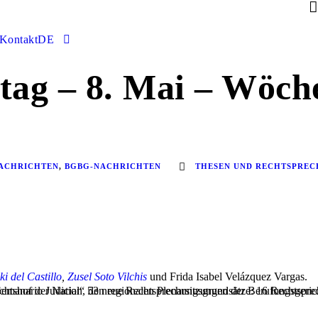
Kontakt
DE
itag – 8. Mai – Wöche
ACHRICHTEN
,
BGBG-NACHRICHTEN
THESEN UND RECHTSPRE
i del Castillo
,
Zusel Soto Vilchis
und Frida Isabel Velázquez Vargas.
chtshof der Nation, den regionalen Plenarsitzungen der Berufungsgeric
Semanario Judicial“ 53 neue Rechtsprechungsgrundsätze: 16 Rechtspre