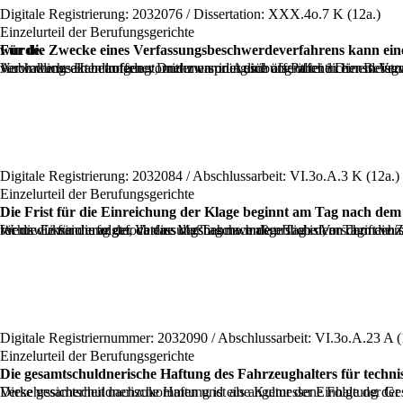
Digitale Registrierung: 2032076 / Dissertation: XXX.4o.7 K (12a.)
Einzelurteil der Berufungsgerichte
Für die Zwecke eines Verfassungsbeschwerdeverfahrens kann eine Stelle als zuständige Behörde gelten, auch wenn sie in einem Verwaltungsstreitverfahren formell als betroffener Dritter geladen wurde.
Auch wenn ein betroffener Dritter ursprünglich als Partei in einem Verwaltungsstreitverfahren auftritt, wird er zur Behörde, sobald ihm das Urteil die Vornahme, Änderung, Aufhebung oder Unterlassung von Verwaltungsakten a
Digitale Registrierung: 2032084 / Abschlussarbeit: VI.3o.A.3 K (12a.)
Einzelurteil der Berufungsgerichte
Die Frist für die Einreichung der Klage beginnt am Tag nach de
Wenn die für die angefochtene Maßnahme maßgebliche Vorschrift vorsieht, dass Zustellungen ab dem ersten Werktag nach dem Tag ihres Inkrafttretens als erfolgt gelten, ist dies nicht so zu verstehen, dass die Frist für die Einreichung der Verfassungsbeschwerde erst ab dem Tag nach diesem Tag zu laufen beginnt. Vielmehr ist der erste Tag für die Einleitung des Verfahr
Digitale Registriernummer: 2032090 / Abschlussarbeit: VI.3o.A.23 A (
Einzelurteil der Berufungsgerichte
Die gesamtschuldnerische Haftung des Fahrzeughalters für technisch 
Diese gesamtschuldnerische Haftung ist als angemessene Folge der Gestaltung eines Verkehrssystems zu begründen, das darauf ausgerichtet ist, der 