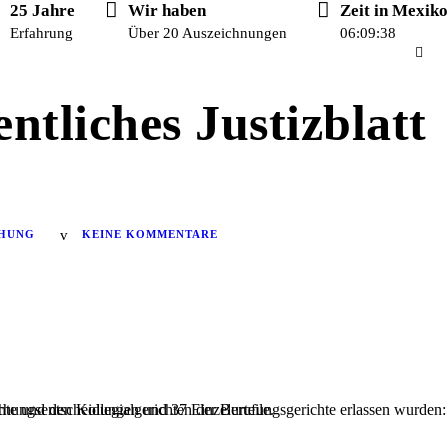
25 Jahre
Wir haben
Zeit in Mexiko
Erfahrung
Über 20 Auszeichnungen
06:09:39
ntliches Justizblatt
CHUNG
KEINE KOMMENTARE
hte und den Kollegialgerichten der Berufungsgerichte erlassen wurden:
chungsentscheidungen und 37 Einzelurteile.