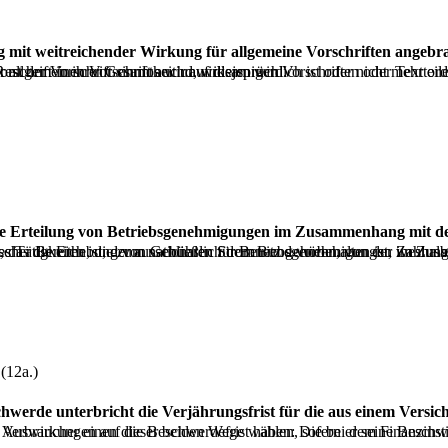
, widersprüchlich ist oder nicht mehr ordnungsgemäß angewendet werden kann, da ein so enger grammatikalischer und funktionaler Zusammenhang besteht, dass die Vorschrift in ihrer Gesamtheit unwirksam wird.
n und Gesetze erlassen darf. Folglich greift ein kommunales Steuergesetz, das die Erhebung von Gebühren für Betriebsgenehmigungen im Zusammenhang mit der Erzeugung, Übertragung oder Verteilung von elektrischer Ene
(12a.)
schwerde unterbricht die Verjährungsfrist für die aus einem Versic