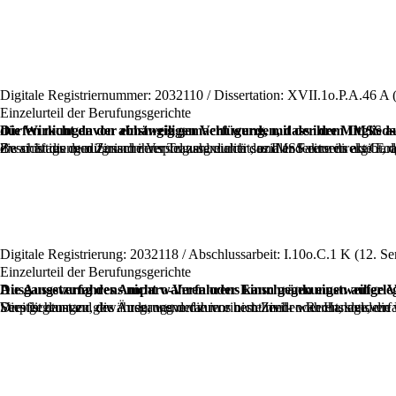
Digitale Registriernummer: 2032110 / Dissertation: XVII.1o.P.A.46 A (
Einzelurteil der Berufungsgerichte
Die Wirkungen der einstweiligen Verfügung, mit der dem IMSS auferlegt wurde, der klagenden Person die für ihre Geschlechtsangleichung erforderlichen medizinischen Leistungen zu erbringen, dürfen nicht da
Zwar ist die medizinische Versorgung durch das IMSS eine direkte Folge der Versicherungszugehörigkeit des Arbeitnehmers, doch gilt ebenso, dass sie einerseits aufgrund seiner strukturellen Schutzbedürftigkeit – die sich aus dem Zusammenspiel zahlreicher sozialer Faktoren ergibt, die die uneinges
Digitale Registrierung: 2032118 / Abschlussarbeit: I.10o.C.1 K (12. Se
Einzelurteil der Berufungsgerichte
Die Aussetzung des Amparo-Verfahrens kann gegen einstweilige Verfügungen gewährt werden, die in Zivil- oder Handelsverfahren erlassen wurden, wenn diese den Gegenstand des Ausgangsverfahrens nicht wahren oder Einschränkungen
Dies ist dann zu gewähren, wenn die in einem Zivil- oder Handelsverfahren angeordneten einstweiligen Maßnahmen ihre instrumentelle Funktion überschreiten, sei es durch die Auferlegung allgemeiner Verpflichtungen, die Änderung der zuvor bestehenden Rechtslag