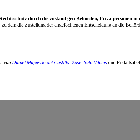
de von
Daniel Majewski del Castillo
,
Zusel Soto Vilchis
und Frida Isabe