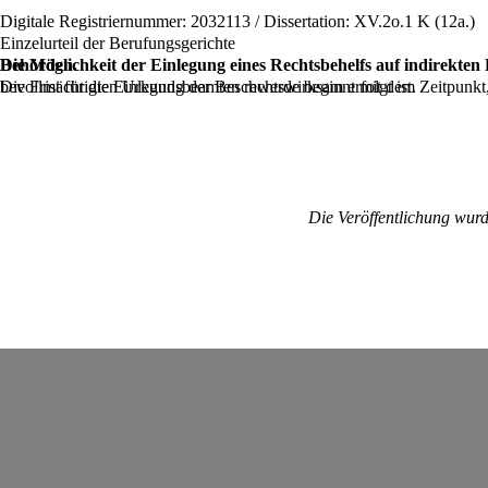
Digitale Registriernummer: 2032113 / Dissertation: XV.2o.1 K (12a.)
Einzelurteil der Berufungsgerichte
Die Möglichkeit der Einlegung eines Rechtsbehelfs auf indirekten Rechtsschutz durch die zuständigen Behörden, Privatpersonen in ihrer Eigenschaft als zuständige Behörden oder betroffene dritte Behörden.
Die Frist für die Einlegung der Beschwerde beginnt mit dem Zeitpunkt, zu dem die Zustellung der angefochtenen Entscheidung an die Behörde, an die die Beschwerde gerichtet ist, durch einen vom Bezirksgericht bevollmächtigten Urkundsbeamten rechtswirksam erfolgt ist.
Die Veröffentlichung wur