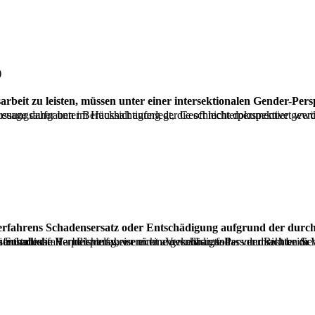
)
beit zu leisten, müssen unter einer intersektionalen Gender-Pers
um eine verfahrensrechtliche Voraussetzung handelt, die er von Amts wegen prüfen muss.