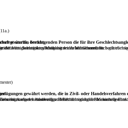
11a.)
von abhängig gemacht werden, dass ihre Mitgliedschaft weiterhin besteht.
chränkte Ausübung seiner Menschenrechte beeinträchtigen, darunter der Zugang zu grundlegenden Dienstleistungen wie Beschäftigung aufgrund ihrer Transsexualität, und andererseits als Garantie für den Schutz ihres Menschenrechts auf Gesundheit.
mester)
 auferlegen.
e, die Einschränkung der Ausübung von Rechten oder die Blockierung eines verfassungsrechtlich geschützten Schiedsverfahrens, wodurch sie den Streitgegenstand des Ausgangsverfahrens nicht mehr wahren, sondern vielmehr zu einer fortdauernden Beeinträchtigung d