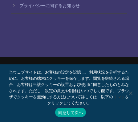
プライバシーに関するお知らせ
当ウェブサイトは、お客様の設定を記憶し、利用状況を分析するた
© 2026 Bello, Gallardo, Bonequi y García,
めに、お客様の端末にクッキーを保存します。閲覧を継続される場
S.C.
合、お客様は当該クッキーの設置および使用に同意したものとみな
コンテンツは自動翻訳されています。言語によって
されます。ただし、設定の変更や削除はいつでも可能です。ブラウ
ザでクッキーを無効にする方法について詳しくは、以下の
リンク
を
正確さが異なる場合があります。
クリックしてください。
プロボノ
採用情報
Webメール
同意して次へ