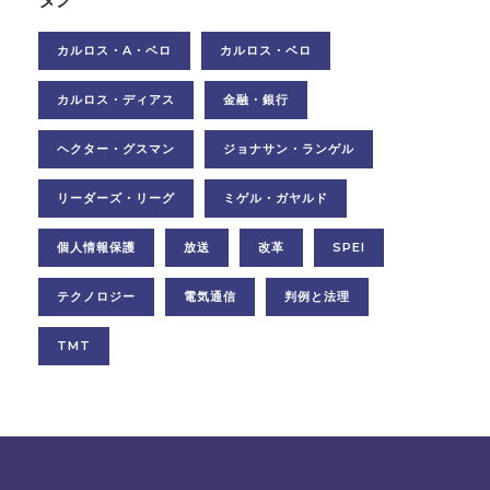
カルロス・A・ベロ
カルロス・ベロ
カルロス・ディアス
金融・銀行
ヘクター・グスマン
ジョナサン・ランゲル
リーダーズ・リーグ
ミゲル・ガヤルド
個人情報保護
放送
改革
SPEI
テクノロジー
電気通信
判例と法理
TMT