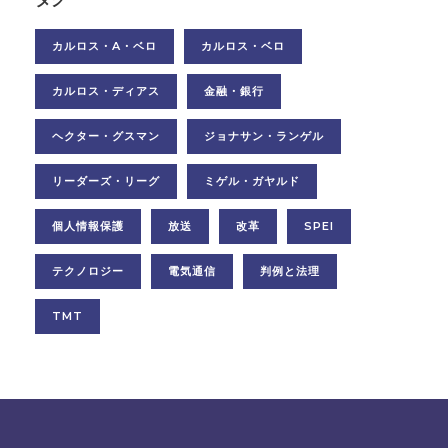
カルロス・A・ベロ
カルロス・ベロ
カルロス・ディアス
金融・銀行
ヘクター・グスマン
ジョナサン・ランゲル
リーダーズ・リーグ
ミゲル・ガヤルド
個人情報保護
放送
改革
SPEI
テクノロジー
電気通信
判例と法理
TMT