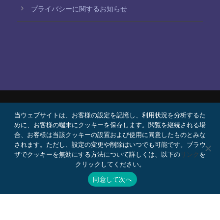
プライバシーに関するお知らせ
当ウェブサイトは、お客様の設定を記憶し、利用状況を分析するた
© 2026 Bello, Gallardo, Bonequi y García,
めに、お客様の端末にクッキーを保存します。閲覧を継続される場
S.C.
合、お客様は当該クッキーの設置および使用に同意したものとみな
コンテンツは自動翻訳されています。言語によって
されます。ただし、設定の変更や削除はいつでも可能です。ブラウ
ザでクッキーを無効にする方法について詳しくは、以下の
リンク
を
正確さが異なる場合があります。
クリックしてください。
プロボノ
採用情報
Webメール
同意して次へ