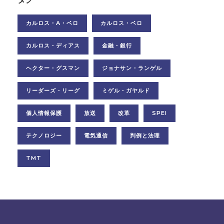
カルロス・A・ベロ
カルロス・ベロ
カルロス・ディアス
金融・銀行
ヘクター・グスマン
ジョナサン・ランゲル
リーダーズ・リーグ
ミゲル・ガヤルド
個人情報保護
放送
改革
SPEI
テクノロジー
電気通信
判例と法理
TMT