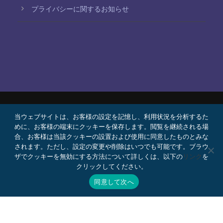
プライバシーに関するお知らせ
当ウェブサイトは、お客様の設定を記憶し、利用状況を分析するた
© 2026 Bello, Gallardo, Bonequi y García,
めに、お客様の端末にクッキーを保存します。閲覧を継続される場
S.C.
合、お客様は当該クッキーの設置および使用に同意したものとみな
コンテンツは自動翻訳されています。言語によって
されます。ただし、設定の変更や削除はいつでも可能です。ブラウ
ザでクッキーを無効にする方法について詳しくは、以下の
リンク
を
正確さが異なる場合があります。
クリックしてください。
プロボノ
採用情報
Webメール
同意して次へ