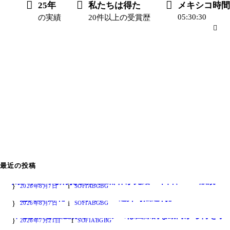
25年
私たちは得た
メキシコ時間
05:30:30
の実績
20件以上の受賞歴
最近の投稿
LFPIORPIに関する規制三部作が完結：本日、「一般規則」が公布された
2026年8月7日
SOFIABGBG
「論文金曜日」－8月7日－『連邦司法週刊』
2026年8月7日
SOFIABGBG
即時決済と金融規制：メキシコは国際的な動向から何を学べるか
2026年7月21日
SOFIABGBG