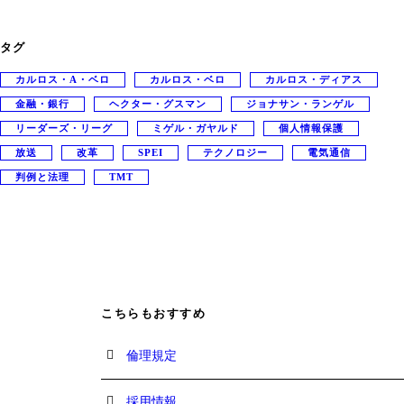
タグ
カルロス・A・ベロ
カルロス・ベロ
カルロス・ディアス
金融・銀行
ヘクター・グスマン
ジョナサン・ランゲル
リーダーズ・リーグ
ミゲル・ガヤルド
個人情報保護
放送
改革
SPEI
テクノロジー
電気通信
判例と法理
TMT
こちらもおすすめ
倫理規定
採用情報