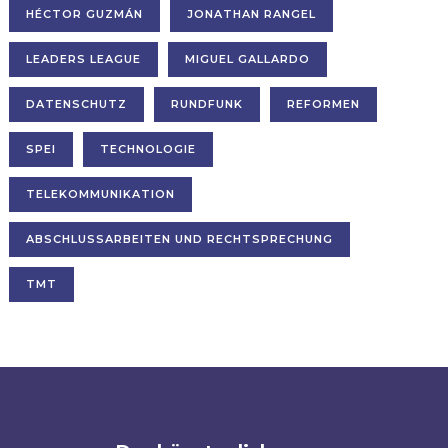
HÉCTOR GUZMÁN
JONATHAN RANGEL
LEADERS LEAGUE
MIGUEL GALLARDO
DATENSCHUTZ
RUNDFUNK
REFORMEN
SPEI
TECHNOLOGIE
TELEKOMMUNIKATION
ABSCHLUSSARBEITEN UND RECHTSPRECHUNG
TMT