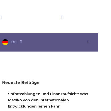
Wir haben
Zeit in Mexiko
Über 20 Auszeichnungen
05:06:01
DE
Neueste Beiträge
Sofortzahlungen und Finanzaufsicht: Was
Mexiko von den internationalen
Entwicklungen lernen kann