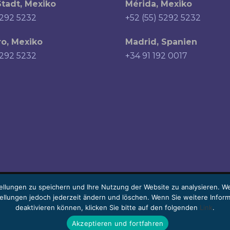
tadt, Mexiko
Mérida, Mexiko
5292 5232
+52 (55) 5292 5232
o, Mexiko
Madrid, Spanien
5292 5232
+34 91 192 0017
ellungen zu speichern und Ihre Nutzung der Website zu analysieren. We
tellungen jedoch jederzeit ändern und löschen. Wenn Sie weitere Infor
deaktivieren können, klicken Sie bitte auf den folgenden
Link
.
uigkeit kann je nach Sprache variieren.
Akzeptieren und fortfahren