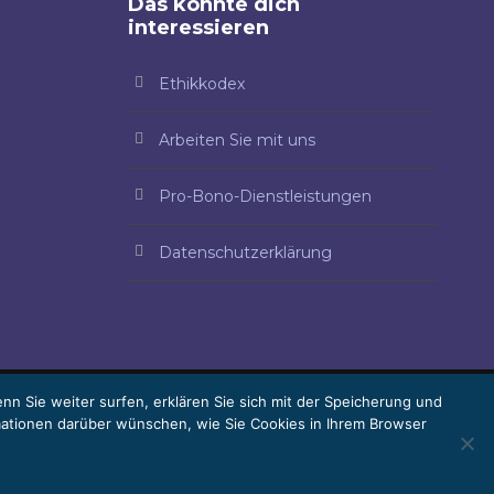
Das könnte dich
interessieren
Ethikkodex
Arbeiten Sie mit uns
Pro-Bono-Dienstleistungen
Datenschutzerklärung
nn Sie weiter surfen, erklären Sie sich mit der Speicherung und
mationen darüber wünschen, wie Sie Cookies in Ihrem Browser
Pro-bono
Arbeiten Sie mit uns
Webmail