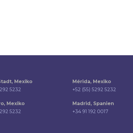
tadt, Mexiko
Mérida, Mexiko
5292 5232
+52 (55) 5292 5232
o, Mexiko
Madrid, Spanien
5292 5232
+34 91 192 0017