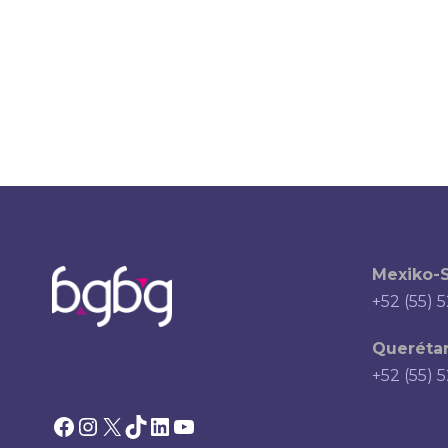
Mexiko-S
+52 (55) 
Querétar
+52 (55) 
Facebook
Instagram
X
TikTok
LinkedIn
YouTube