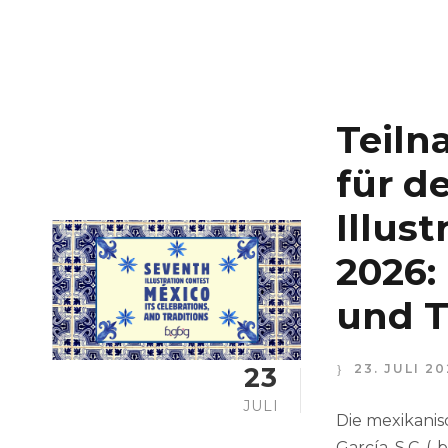
Teil
für d
Illus
2026:
und T
23
23. JULI 20
JULI
Die mexikanis
García, S.C. (