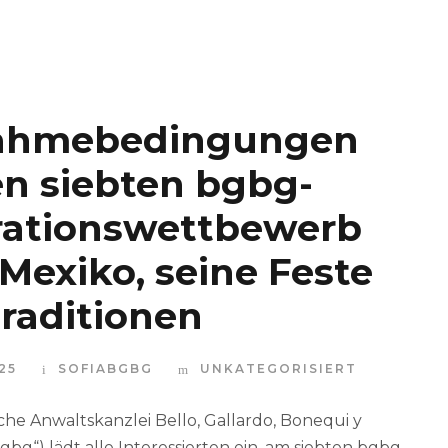
nahmebedingungen
en siebten bgbg-
trationswettbewerb
 Mexiko, seine Feste
raditionen
25
SOFIABGBG
UNKATEGORISIERT
che Anwaltskanzlei Bello, Gallardo, Bonequi y
„bgbg“) lädt alle Interessierten ein, am siebten bgbg-