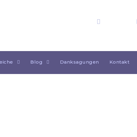
25 Jahre
Erfahrung
eiche
Blog
Danksagungen
Kontakt
Kategorie
UNKATEGORISIERT