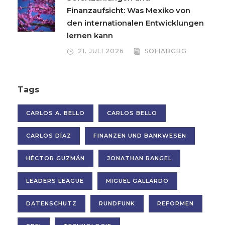
Finanzaufsicht: Was Mexiko von
den internationalen Entwicklungen
lernen kann
21. JULI 2026
SOFIABGBG
Tags
CARLOS A. BELLO
CARLOS BELLO
CARLOS DÍAZ
FINANZEN UND BANKWESEN
HÉCTOR GUZMÁN
JONATHAN RANGEL
LEADERS LEAGUE
MIGUEL GALLARDO
DATENSCHUTZ
RUNDFUNK
REFORMEN