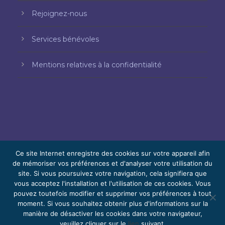
Rejoignez-nous
Services bénévoles
Mentions relatives à la confidentialité
Ce site Internet enregistre des cookies sur votre appareil afin
de mémoriser vos préférences et d'analyser votre utilisation du
site. Si vous poursuivez votre navigation, cela signifiera que
© 2026 Bello, Gallardo, Bonequi et García,
vous acceptez l'installation et l'utilisation de ces cookies. Vous
S.C.
pouvez toutefois modifier et supprimer vos préférences à tout
Contenu traduit automatiquement. La
moment. Si vous souhaitez obtenir plus d'informations sur la
manière de désactiver les cookies dans votre navigateur,
précision peut varier selon la langue.
veuillez cliquer sur le
lien
suivant.