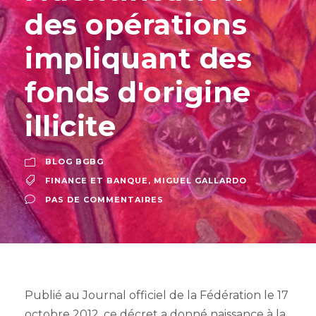
des opérations
impliquant des
fonds d'origine
illicite
BLOG BGBG
FINANCE ET BANQUE
,
MIGUEL GALLARDO
PAS DE COMMENTAIRES
Publié au Journal officiel de la Fédération le 17
octobre 2012, ce décret a donné naissance à la