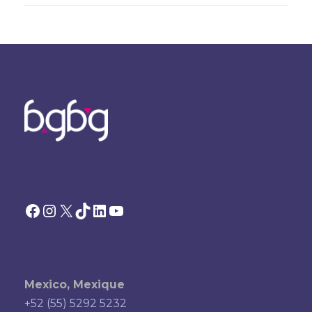
Facebook
Instagram
X
TikTok
LinkedIn
YouTube
Mexico, Mexique
+52 (55) 5292 5232