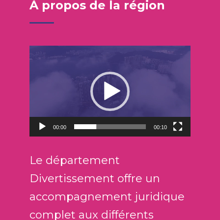
À propos de la région
R
e
p
r
o
d
00:00
00:10
u
c
t
Le département
o
Divertissement offre un
r
accompagnement juridique
d
e
complet aux différents