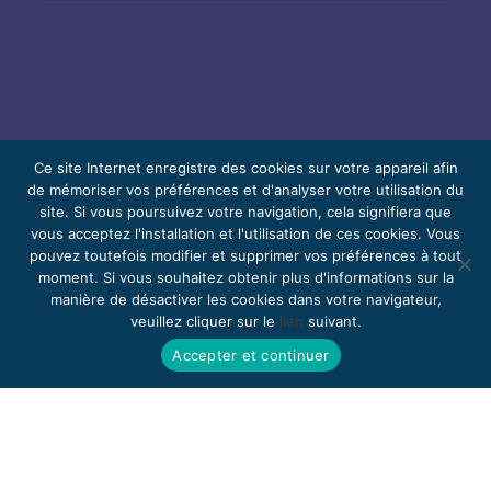
Ce site Internet enregistre des cookies sur votre appareil afin
de mémoriser vos préférences et d'analyser votre utilisation du
© 2026 Bello, Gallardo, Bonequi et García,
site. Si vous poursuivez votre navigation, cela signifiera que
vous acceptez l'installation et l'utilisation de ces cookies. Vous
S.C.
pouvez toutefois modifier et supprimer vos préférences à tout
Contenu traduit automatiquement. La
moment. Si vous souhaitez obtenir plus d'informations sur la
manière de désactiver les cookies dans votre navigateur,
précision peut varier selon la langue.
veuillez cliquer sur le
lien
suivant.
Bénévolat
Rejoignez-nous
Webmail
Accepter et continuer