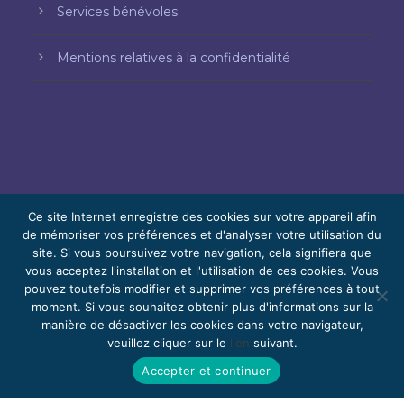
Services bénévoles
Mentions relatives à la confidentialité
Ce site Internet enregistre des cookies sur votre appareil afin
de mémoriser vos préférences et d'analyser votre utilisation du
site. Si vous poursuivez votre navigation, cela signifiera que
© 2026 Bello, Gallardo, Bonequi et García,
vous acceptez l'installation et l'utilisation de ces cookies. Vous
S.C.
pouvez toutefois modifier et supprimer vos préférences à tout
Contenu traduit automatiquement. La
moment. Si vous souhaitez obtenir plus d'informations sur la
manière de désactiver les cookies dans votre navigateur,
précision peut varier selon la langue.
veuillez cliquer sur le
lien
suivant.
Bénévolat
Rejoignez-nous
Webmail
Accepter et continuer