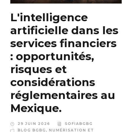
L'intelligence
artificielle dans les
services financiers
: opportunités,
risques et
considérations
réglementaires au
Mexique.
29 JUIN 2026
SOFIABGBG
BLOG BGBG
,
NUMÉRISATION ET