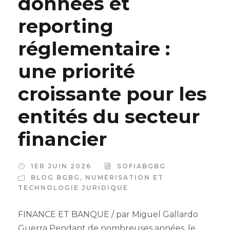
données et
reporting
réglementaire :
une priorité
croissante pour les
entités du secteur
financier
1ER JUIN 2026
SOFIABGBG
BLOG BGBG
,
NUMÉRISATION ET
TECHNOLOGIE JURIDIQUE
FINANCE ET BANQUE / par Miguel Gallardo
Guerra Pendant de nombreuses années, le