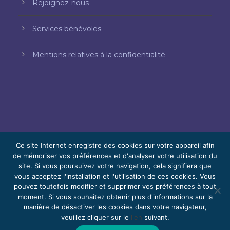
Rejoignez-nous
Services bénévoles
Mentions relatives à la confidentialité
Ce site Internet enregistre des cookies sur votre appareil afin
de mémoriser vos préférences et d'analyser votre utilisation du
site. Si vous poursuivez votre navigation, cela signifiera que
© 2026 Bello, Gallardo, Bonequi et García,
vous acceptez l'installation et l'utilisation de ces cookies. Vous
S.C.
pouvez toutefois modifier et supprimer vos préférences à tout
Contenu traduit automatiquement. La
moment. Si vous souhaitez obtenir plus d'informations sur la
manière de désactiver les cookies dans votre navigateur,
précision peut varier selon la langue.
veuillez cliquer sur le
lien
suivant.
Bénévolat
Rejoignez-nous
Webmail