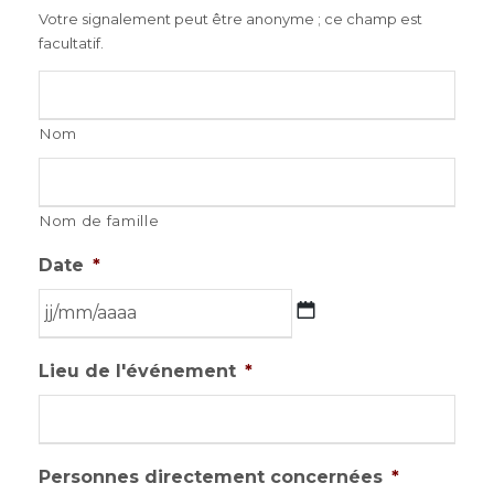
Votre signalement peut être anonyme ; ce champ est
facultatif.
Nom
Nom de famille
Date
*
M
Lieu de l'événement
*
M
/
D
D
Personnes directement concernées
*