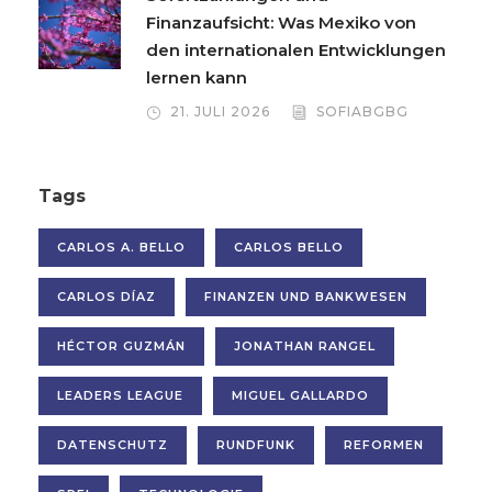
Finanzaufsicht: Was Mexiko von
den internationalen Entwicklungen
lernen kann
21. JULI 2026
SOFIABGBG
Tags
CARLOS A. BELLO
CARLOS BELLO
CARLOS DÍAZ
FINANZEN UND BANKWESEN
HÉCTOR GUZMÁN
JONATHAN RANGEL
LEADERS LEAGUE
MIGUEL GALLARDO
DATENSCHUTZ
RUNDFUNK
REFORMEN