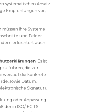
en systematischen Ansatz
tige Empfehlungen vor,
en müssen ihre Systeme
Abschnitte und Felder
ondern erleichtert auch
chutzerklärungen
: Es ist
g zu führen, die zur
rweis auf die konkrete
urde, sowie Datum,
elektronische Signatur).
cklung oder Anpassung
ß der in ISO/IEC TS