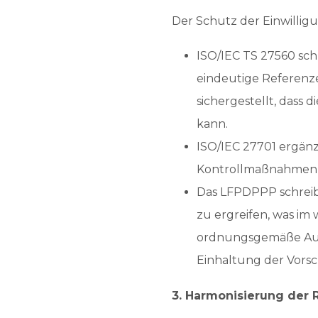
Der Schutz der Einwillig
ISO/IEC TS 27560 sch
eindeutige Referenze
sichergestellt, dass
kann.
ISO/IEC 27701 ergän
Kontrollmaßnahmen fü
Das LFPDPPP schreib
zu ergreifen, was im
ordnungsgemäße Auf
Einhaltung der Vors
3. Harmonisierung der