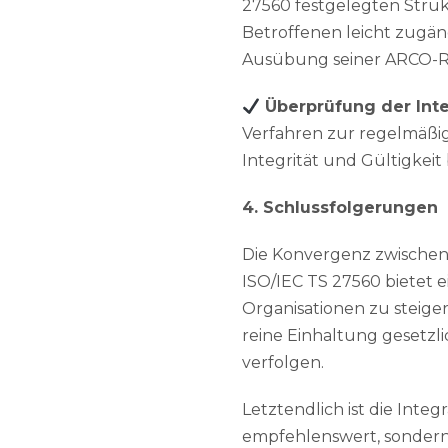
27560 festgelegten Struk
Betroffenen leicht zugäng
Ausübung seiner ARCO-Re
Überprüfung der Int
Verfahren zur regelmäßi
Integrität und Gültigkei
4. Schlussfolgerungen
Die Konvergenz zwischen
ISO/IEC TS 27560 bietet e
Organisationen zu steig
reine Einhaltung gesetzl
verfolgen.
Letztendlich ist die Inte
empfehlenswert, sondern