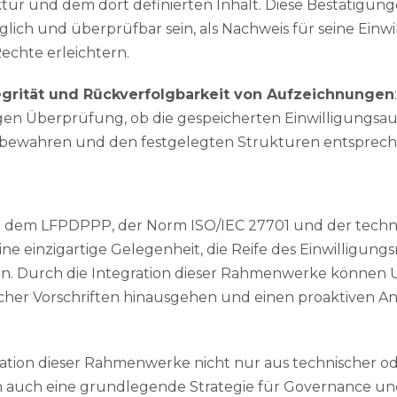
tur und dem dort definierten Inhalt. Diese Bestätigun
lich und überprüfbar sein, als Nachweis für seine Einw
chte erleichtern.
egrität und Rückverfolgbarkeit von Aufzeichnungen
gen Überprüfung, ob die gespeicherten Einwilligungsa
t bewahren und den festgelegten Strukturen entsprech
 dem LFPDPPP, der Norm ISO/IEC 27701 und der techni
ine einzigartige Gelegenheit, die Reife des Einwilligu
ern. Durch die Integration dieser Rahmenwerke können
icher Vorschriften hinausgehen und einen proaktiven A
gration dieser Rahmenwerke nicht nur aus technischer o
 auch eine grundlegende Strategie für Governance un