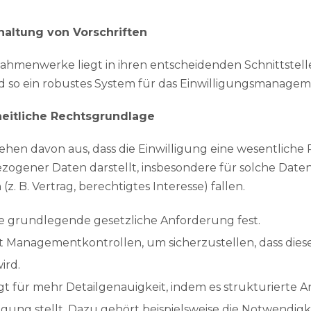
nhaltung von Vorschriften
ahmenwerke liegt in ihren entscheidenden Schnittstelle
 so ein robustes System für das Einwilligungsmanagem
nheitliche Rechtsgrundlage
ehen davon aus, dass die Einwilligung eine wesentliche
ogener Daten darstellt, insbesondere für solche Daten,
. B. Vertrag, berechtigtes Interesse) fallen.
e grundlegende gesetzliche Anforderung fest.
t Managementkontrollen, um sicherzustellen, dass die
ird.
gt für mehr Detailgenauigkeit, indem es strukturierte 
igung stellt. Dazu gehört beispielsweise die Notwendigk