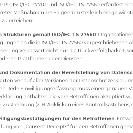
PP, ISO/IEC 27701 und ISO/IEC TS 27560 erfordert ein
reter Maßnahmen. Im Folgenden stelle ich einige wich
zu erreichen:
 Strukturen gemäß ISO/IEC TS 27560
: Organisation
ligungen an die in ISO/IEC TS 27560 vorgeschriebenen 
sierung verbessert nicht nur die Rückverfolgbarkeit, s
 anderen Plattformen oder Diensten.
und Dokumentation der Bereitstellung von Datens
llierten Verlauf aller Versionen der Datenschutzerklärun
n. Jede Einwilligungserfassung muss einen genauen Ve
rklärung enthalten, die vom Betroffenen akzeptiert w
r Zustimmung (z. B. Anklicken eines Kontrollkästchens, 
willigungsbestätigungen für den Betroffenen
: Entwi
lung von „Consent Receipts“ für den Betroffenen gemä