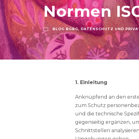
Normen ISO
BLOG BGBG
,
DATENSCHUTZ UND PRIVA
1. Einleitung
Anknüpfend an den ersten
zum Schutz personenbezo
und die technische Spezi
gegenseitig ergänzen, um
Schnittstellen analysier
Umgebungen geben.