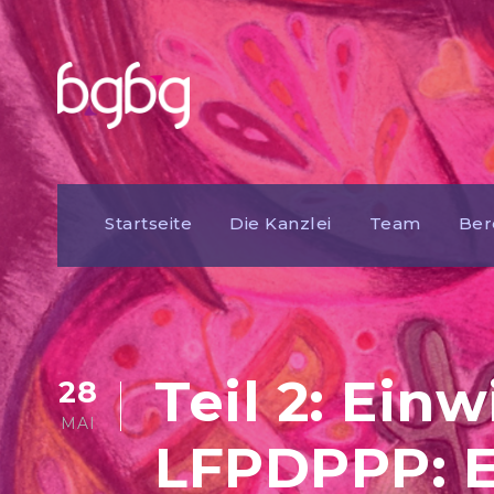
Startseite
Die Kanzlei
Team
Ber
Teil 2: Ein
28
MAI
LFPDPPP: E