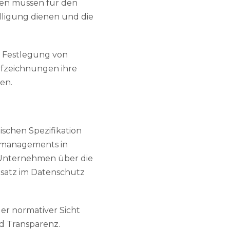
gen müssen für den
illigung dienen und die
: Festlegung von
ufzeichnungen ihre
en.
schen Spezifikation
ngsmanagements in
 Unternehmen über die
nsatz im Datenschutz
der normativer Sicht
d Transparenz.