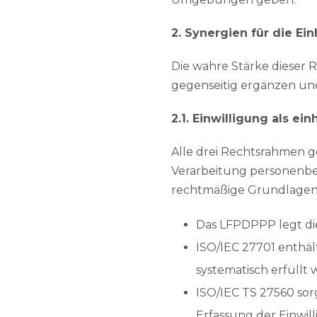
2. Synergien für die Ei
Die wahre Stärke dieser R
gegenseitig ergänzen und
2.1. Einwilligung als ei
Alle drei Rechtsrahmen g
Verarbeitung personenbez
rechtmäßige Grundlagen (z
Das LFPDPPP legt di
ISO/IEC 27701 enthäl
systematisch erfüllt w
ISO/IEC TS 27560 sor
Erfassung der Einwill