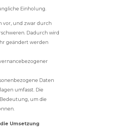
üngliche Einholung.
en vor, und zwar durch
erschweren. Dadurch wird
mehr geändert werden
governancebezogener
ersonenbezogene Daten
lagen umfasst. Die
 Bedeutung, um die
önnen.
 die Umsetzung