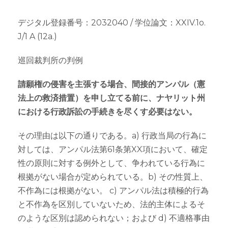
デジタル登録番号：2032040 / 学位論文：XXIV.1o.
J/1 A (12a.)
巡回裁判所の判例
請願権の侵害を主張する場合、間接的アンパル（憲
法上の救済措置）を申し立てる前に、ナヤリット州
における行政訴訟の手続きを尽くす必要はない。
その理由は以下の通りである。a) 行政当局の行為に
対しては、アンパル法第61条第XX項において、確定
性の原則に対する例外として、争われている行為に
根拠がない場合が定められている。b) その性質上、
不作為には根拠がない。 c) アンパル法は積極的行為
と不作為を区別していないため、法的主体によるそ
のような区別は認められない；および d) 不適格事由