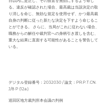
日以内に是正し、その措置を無効にするよう命じ
る。違反が確認された場合、最高裁は当該決定の取
り消しを命じ、無効な規定を使用せず、かつ最高裁
自身の判断に従った新たな決定を下すよう命じるこ
とができる。 さらに、当局がこれに従わない場合、
職務からの解任や裁判官への身柄引き渡しを含む、
重大な結果に直面する可能性があることを警告して
いる。
デジタル登録番号：2032030 / 論文：PR.P.T.CN.
J/8 P (12a.)
巡回区地方裁判所本会議の判例