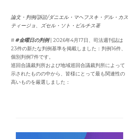
論文・判例
/
訴訟
/
ダニエル・マヘフスキ・デル・カス
ティージョ
、
ズセル・ソト・ビルチス
著
#
#金曜日の判例
| 2026年4月17日、司法週刊誌は
23件の新たな判例基準を掲載しました：判例16件、
個別判例7件です。
巡回合議裁判所および地域巡回合議裁判所によって
示されたものの中から、皆様にとって最も関連性の
高いものを厳選しました：