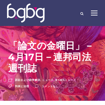
「論文の金曜日」－
4月17日－連邦司法
週刊誌
訴訟および紛争解決
,
ニュース
,
BGBGニュース
判例と法理
コメントなし