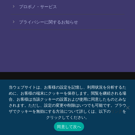
プロボノ・サービス
プライバシーに関するお知らせ
当ウェブサイトは、お客様の設定を記憶し、利用状況を分析するた
© 2026 Bello, Gallardo, Bonequi y García,
めに、お客様の端末にクッキーを保存します。閲覧を継続される場
S.C.
合、お客様は当該クッキーの設置および使用に同意したものとみな
コンテンツは自動翻訳されています。言語によって
されます。ただし、設定の変更や削除はいつでも可能です。ブラウ
ザでクッキーを無効にする方法について詳しくは、以下の
リンク
を
正確さが異なる場合があります。
クリックしてください。
プロボノ
採用情報
Webメール
同意して次へ