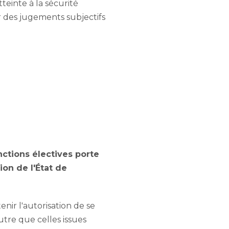
einte à la sécurité
r des jugements subjectifs
onctions électives porte
ion de l'État de
nir l'autorisation de se
tre que celles issues