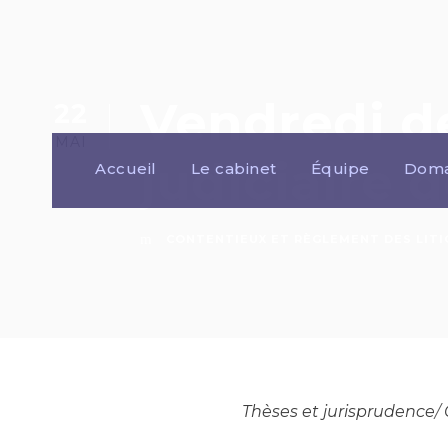
Vendredi de
22
MAI
judiciaire 
Accueil
Le cabinet
Équipe
Doma
CONTENTIEUX ET RÈGLEMENT DES LITI
Thèses et jurisprudence
/