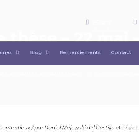
25 ans
d'expérience
 thèse – 22 mai 
de la Fédération
ines
Blog
Remerciements
Contact
GES
,
ACTUALITÉS
,
ACTUALITÉS BGBG
THÈSES ET JURISP
Contentieux
/ par
Daniel Majewski del Castillo
et
Frida 