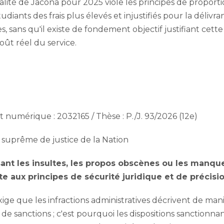
alité de Jacona pour 2025 viole les principes de proporti
diants des frais plus élevés et injustifiés pour la délivra
s, sans qu'il existe de fondement objectif justifiant cette
ût réel du service.
umérique : 2032165 / Thèse : P./J. 93/2026 (12e)
 suprême de justice de la Nation
sant les insultes, les propos obscènes ou les manq
nte aux principes de sécurité juridique et de précisio
xige que les infractions administratives décrivent de maniè
 sanctions ; c'est pourquoi les dispositions sanctionnant