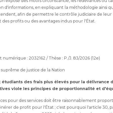
r un exposé des motifs circonstancié, les redevances ou tari
tion d'informations, en expliquant la méthodologie ainsi qu
tendent, afin de permettre le contrôle judiciaire de leur 
t des profits ou des avantages indus pour l'État.
numérique : 2032162 / Thèse : P./J. 83/2026 (12e)
 suprême de justice de la Nation
étudiants des frais plus élevés pour la délivrance d
ives viole les principes de proportionnalité et d'équ
ces pour des services doit être raisonnablement propor
nérer de profit pour l'État ; c'est pourquoi l'article 30, pa