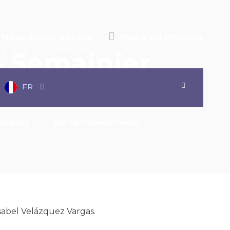
Nous avons obtenu
Heure du Mexique
Plus de 20 distinctions
18:14:21
– Semainier
FR
RUDENCE
PAS DE COMMENTAIRES
Isabel Velázquez Vargas
.