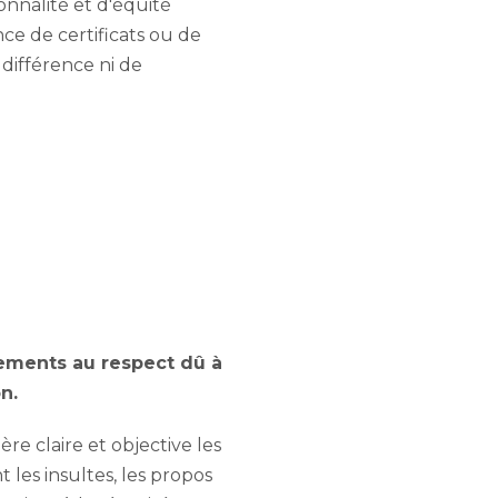
onnalité et d'équité
nce de certificats ou de
 différence ni de
uements au respect dû à
n.
re claire et objective les
 les insultes, les propos