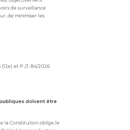
n est objectivement
voirs de surveillance
ur, de minimiser les
12e) et P./J. 84/2026
s publiques doivent être
de la Constitution oblige le