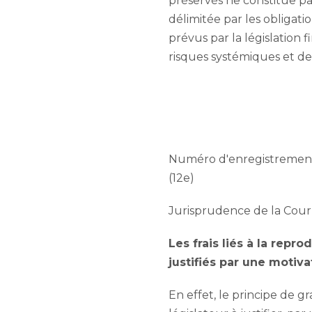
préservés ne constitue pa
délimitée par les obligatio
prévus par la législation 
risques systémiques et de
Numéro d'enregistrement n
(12e)
Jurisprudence de la Cour
Les frais liés à la repr
justifiés par une motiva
En effet, le principe de gr