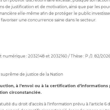
s un pouvoir discrétionnaire excessif, puisque son actio
ns de justification et de motivation, ainsi que par les pou
financière elle-même afin de protéger le public investisse
 favoriser une concurrence saine dans le secteur.
umérique : 2032148 et 2032160 / Thèse : P./J. 82/2026 (
 suprême de justice de la Nation
oduction, à l'envoi ou à la certification d'information
tion circonstanciée.
atuité du droit d'accès à l'information prévu à l'article 6 