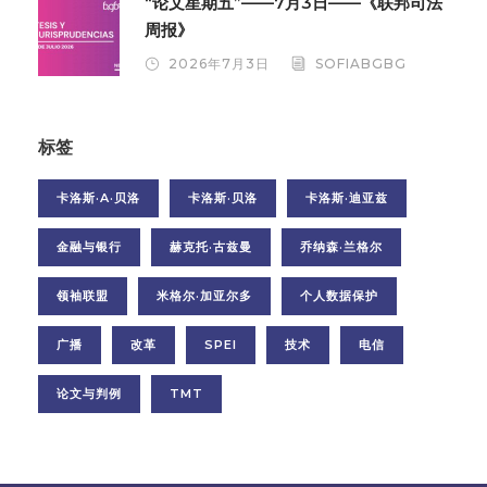
“论文星期五”——7月3日——《联邦司法
周报》
2026年7月3日
SOFIABGBG
标签
卡洛斯·A·贝洛
卡洛斯·贝洛
卡洛斯·迪亚兹
金融与银行
赫克托·古兹曼
乔纳森·兰格尔
领袖联盟
米格尔·加亚尔多
个人数据保护
广播
改革
SPEI
技术
电信
论文与判例
TMT