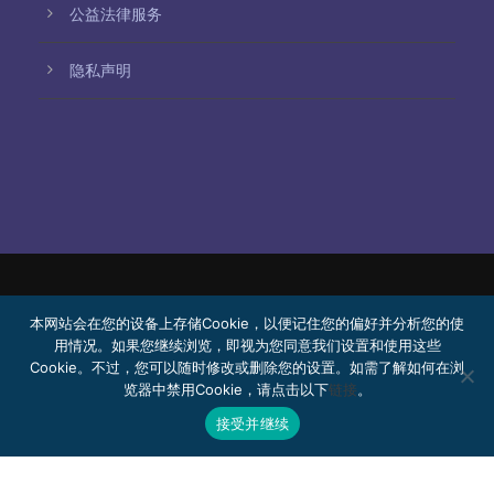
公益法律服务
隐私声明
© 2026 Bello, Gallardo, Bonequi y García,
本网站会在您的设备上存储Cookie，以便记住您的偏好并分析您的使
S.C.
用情况。如果您继续浏览，即视为您同意我们设置和使用这些
Cookie。不过，您可以随时修改或删除您的设置。如需了解如何在浏
内容由机器翻译生成。翻译准确性可能因语言而异。
览器中禁用Cookie，请点击以下
链接
。
公益法律服务
加入我们
Webmail
接受并继续