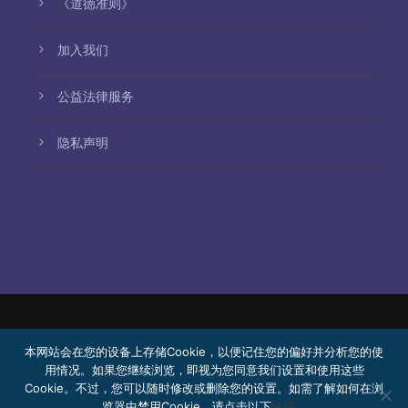
《道德准则》
加入我们
公益法律服务
隐私声明
© 2026 Bello, Gallardo, Bonequi y García,
本网站会在您的设备上存储Cookie，以便记住您的偏好并分析您的使
S.C.
用情况。如果您继续浏览，即视为您同意我们设置和使用这些
Cookie。不过，您可以随时修改或删除您的设置。如需了解如何在浏
内容由机器翻译生成。翻译准确性可能因语言而异。
览器中禁用Cookie，请点击以下
链接
。