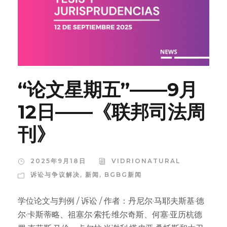
“论文星期五”——9月
12日——《联邦司法周
刊》
2025年9月18日
VIDRIONATURAL
诉讼与争议解决
,
新闻
,
BGBG新闻
学位论文与判例 / 诉讼 / 作者：丹尼尔·马耶夫斯基·德
尔·卡斯蒂略、祖塞尔·索托·维尔奇斯、何塞·亚历杭德