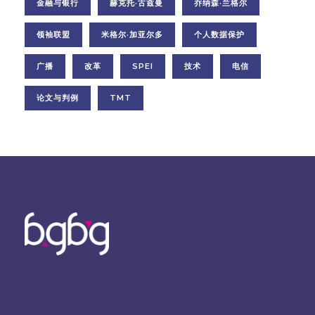
金融与银行
赫克托·古兹曼
乔纳森·兰格尔
领袖联盟
米格尔·加亚尔多
个人数据保护
广播
改革
SPEI
技术
电信
论文与判例
TMT