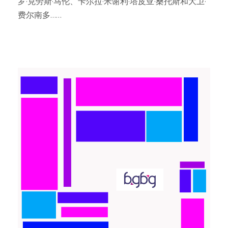
罗·克劳斯·马伦、卡尔拉·米谢利·塔皮亚·桑托斯和大卫·
费尔南多……