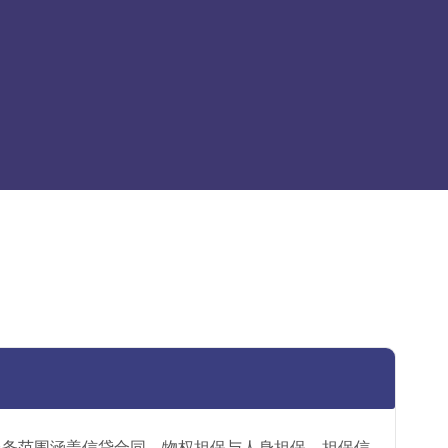
服务范围涵盖信贷合同、物权担保与人身担保、担保信