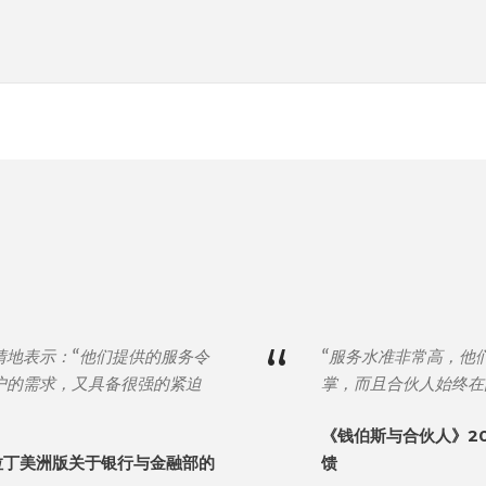
“
情地表示：“他们提供的服务令
“服务水准非常高，他
户的需求，又具备很强的紧迫
掌，而且合伙人始终在
《钱伯斯与合伙人》2
拉丁美洲版关于银行与金融部的
馈